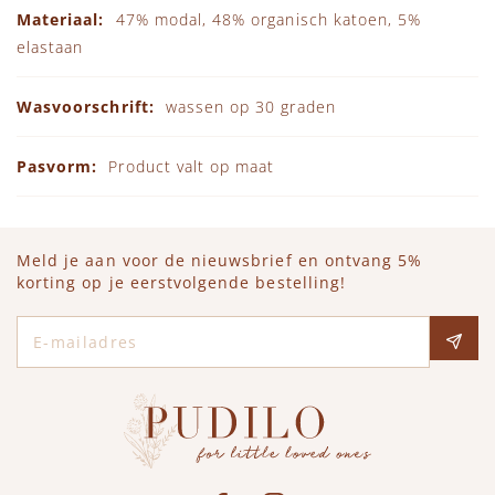
47% modal, 48% organisch katoen, 5%
elastaan
wassen op 30 graden
Product valt op maat
Meld je aan voor de nieuwsbrief en ontvang 5%
korting op je eerstvolgende bestelling!
E-mailadres
Social media
See our Facebook
Bekijk onze Instagram pagina