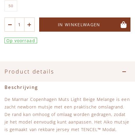
Accessoires
Zwemkleding
Speelgoed
MarMar Copenhagen
50
Zwemkleding
Feestkleding
Beren, Speendoekjes en Knuffeldoekjes
Mini Rodini
IN WINKELWAGEN
Tassen
+1 in the family
Op voorraad
Verzorgingsproducten
New Balance
Beren
Piupiuchick
Product details
Play Up
Beschrijving
De Marmar Copenhagen Muts Light Beige Melange is een
Sproet & Sprout
zacht newborn mutsje met een praktische omslagrand.
De rand kan omhoog of omlaag worden gedragen, zodat
Tiny Cottons
je het model eenvoudig kunt aanpassen. Het Aiko mutsje
is gemaakt van rekbare jersey met TENCEL™ Modal,