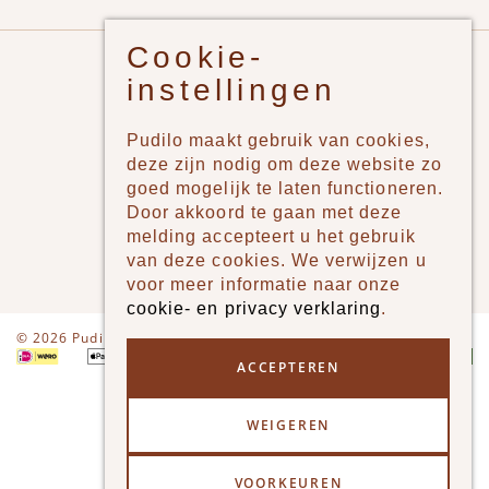
Cookie-
Pudilo
instellingen
Over ons
Pudilo maakt gebruik van cookies,
Algemene voorwaarden
deze zijn nodig om deze website zo
Betaalmethodes
goed mogelijk te laten functioneren.
Door akkoord te gaan met deze
Verzenden en betalen
melding accepteert u het gebruik
Klantenservice - Ruilen & Retourneren
van deze cookies. We verwijzen u
voor meer informatie naar onze
cookie- en privacy verklaring
.
Disclaimer
Privacy
© 2026 Pudilo
ACCEPTEREN
WEIGEREN
VOORKEUREN