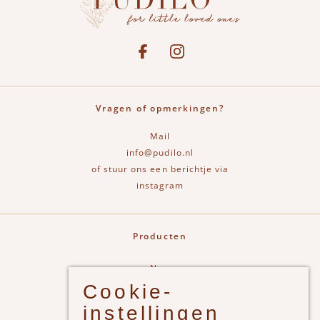
Social media
See our Facebook
Bekijk onze Instagram pagina
Vragen of opmerkingen?
Mail
info@pudilo.nl
of stuur ons een berichtje via
instagram
Producten
New
Cookie-
Jongens
instellingen
Meisjes