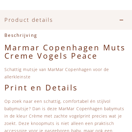
Accessoires
Zwemkleding
Speelgoed
MarMar Copenhagen
Zwemkleding
Feestkleding
Beren, Speendoekjes en Knuffeldoekjes
Mini Rodini
Product details
Tassen
+1 in the family
Beschrijving
Marmar Copenhagen Muts
Verzorgingsproducten
New Balance
Creme Vogels Peace
Beren
Piupiuchick
Schattig mutsje van MarMar Copenhagen voor de
allerkleinste
Play Up
Print en Details
Sproet & Sprout
Op zoek naar een schattig, comfortabel én stijlvol
babymutsje? Dan is deze MarMar Copenhagen babymuts
Tiny Cottons
in de kleur Crème met zachte vogelprint precies wat je
zoekt. Deze knoopmuts is niet alleen een praktisch
accessoire voor je pasgeboren baby, maar ook een