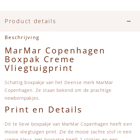
Accessoires
Zwemkleding
Speelgoed
MarMar Copenhagen
Zwemkleding
Feestkleding
Beren, Speendoekjes en Knuffeldoekjes
Mini Rodini
Product details
Tassen
+1 in the family
Beschrijving
MarMar Copenhagen
Verzorgingsproducten
New Balance
Boxpak Creme
Vliegtuigprint
Beren
Piupiuchick
Schattig boxpakje van het Deense merk MarMar
Play Up
Copenhagen. Ze staan bekend om de prachtige
newbornpakjes.
Sproet & Sprout
Print en Details
Tiny Cottons
Dit te lieve boxpakje van MarMar Copenhagen heeft een
mooie vliegtuigen print. Zie de mooie zachte stof in een
creme kleur. Het boxpakje heeft 2 strikjes en een