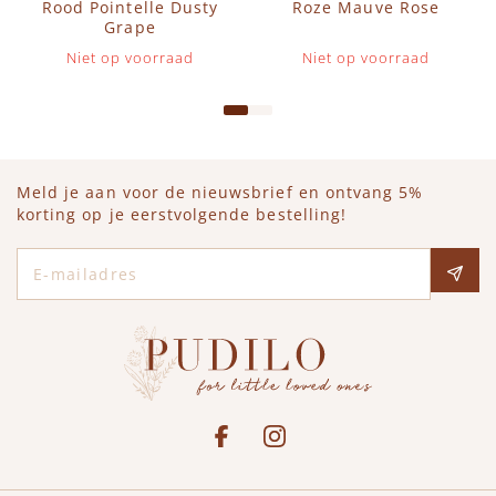
Rood Pointelle Dusty
Roze Mauve Rose
Grape
Niet op voorraad
Niet op voorraad
Meld je aan voor de nieuwsbrief en ontvang 5%
korting op je eerstvolgende bestelling!
E-mailadres
Social media
See our Facebook
Bekijk onze Instagram pagina