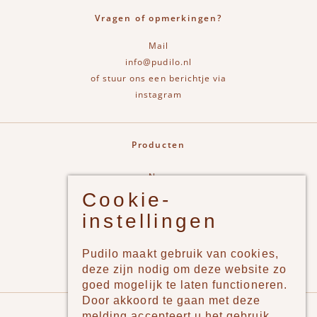
Vragen of opmerkingen?
Mail
info@pudilo.nl
of stuur ons een berichtje via
instagram
Producten
New
Cookie-
Jongens
instellingen
Meisjes
Lifestyle
Pudilo maakt gebruik van cookies,
Merken
deze zijn nodig om deze website zo
goed mogelijk te laten functioneren.
Door akkoord te gaan met deze
Pudilo
melding accepteert u het gebruik