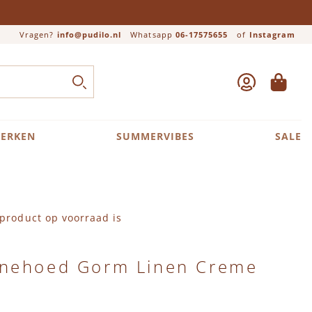
Vragen?
info@pudilo.nl
Whatsapp
06-17575655
of
Instagram
ACCOUNT
WINKEL
Close search
ZOEK
ERKEN
SUMMERVIBES
SALE
product op voorraad is
nehoed Gorm Linen Creme