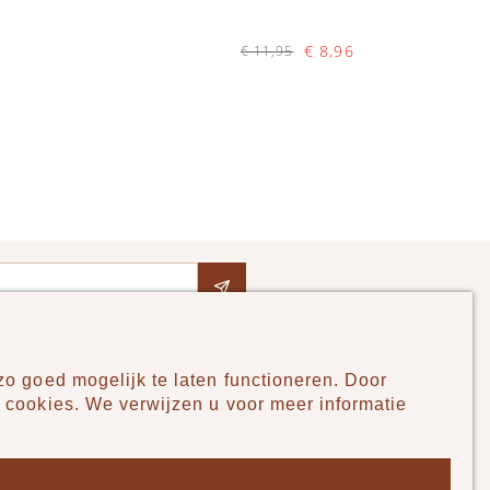
€ 8,96
€ 11,95
Op voorraad
IN WINKELWAGEN
o goed mogelijk te laten functioneren. Door
Pudilo
 cookies. We verwijzen u voor meer informatie
Over ons
Algemene voorwaarden