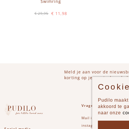
Swimring
€ 11,98
€ 29,95
Op voorraad
IN WINKELWAGEN
Meld je aan voor de nieuwsb
korting op je eerstvolgende b
Cookie
Pudilo maakt 
Vragen of opmerkinge
akkoord te g
naar onze
co
Mail
info@pudilo.nl
of st
instagram
Social media