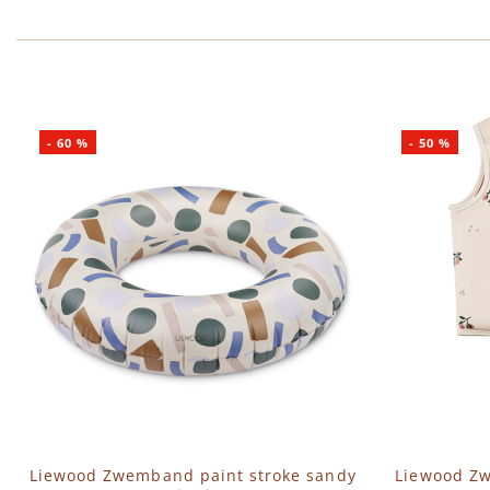
-
60
%
-
50
%
Liewood Zwemband paint stroke sandy
Liewood Zw