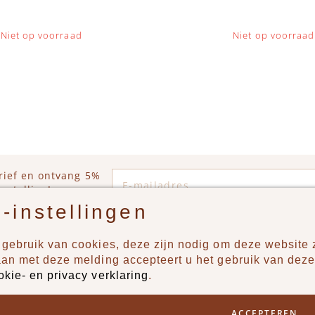
Niet op voorraad
Niet op voorraad
E-mailadres
rief en ontvang 5%
estelling!
-instellingen
gebruik van cookies, deze zijn nodig om deze website z
n?
Producten
aan met deze melding accepteert u het gebruik van deze
okie- en privacy verklaring
.
uur ons een berichtje via
New
Jongens
ACCEPTEREN