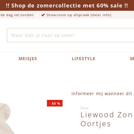
!! Shop de zomercollectie met 60% sale !!
lfde dag verzonden
Showroom op afspraak (meer info)
Zoek
MEISJES
LIFESTYLE
M
Informeer mij wanneer dit 
-
50
%
New
Liewood Zon
Oortjes