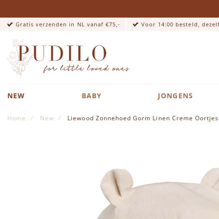
Gratis verzenden in NL vanaf €75,-
Voor 14:00 besteld, deze
NEW
BABY
JONGENS
Home
New
Liewood Zonnehoed Gorm Linen Creme Oortjes
Ga naar het einde van de afbeeldingen-gallerij