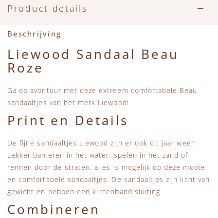
Accessoires
Zwemkleding
Speelgoed
MarMar Copenhagen
Product details
Zwemkleding
Feestkleding
Beren, Speendoekjes en Knuffeldoekjes
Mini Rodini
Beschrijving
Liewood Sandaal Beau
Tassen
+1 in the family
Roze
Verzorgingsproducten
New Balance
Ga op avontuur met deze extreem comfortabele Beau
sandaaltjes van het merk Liewood!
Beren
Piupiuchick
Print en Details
Play Up
De fijne sandaaltjes Liewood zijn er ook dit jaar weer!
Lekker banjeren in het water, spelen in het zand of
Sproet & Sprout
rennen door de straten, alles is mogelijk op deze mooie
en comfortabele sandaaltjes. De sandaaltjes zijn licht van
Tiny Cottons
gewicht en hebben een klittenband sluiting.
Combineren