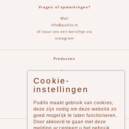
Vragen of opmerkingen?
Mail
info@pudilo.nl
of stuur ons een berichtje via
instagram
Producten
New
Cookie-
Jongens
instellingen
Meisjes
Lifestyle
Pudilo maakt gebruik van cookies,
Merken
deze zijn nodig om deze website zo
goed mogelijk te laten functioneren.
Door akkoord te gaan met deze
Pudilo
melding accepteert u het gebruik