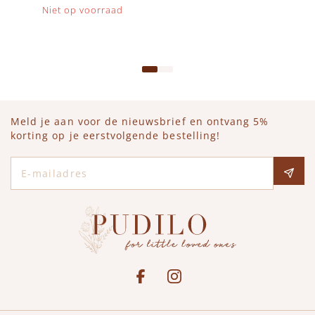
Op voorraad
Niet op voorraad
IN WINKELWAGEN
Meld je aan voor de nieuwsbrief en ontvang 5%
korting op je eerstvolgende bestelling!
E-mailadres
Social media
See our Facebook
Bekijk onze Instagram pagina