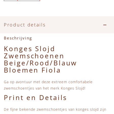
Accessoires
Zwemkleding
Speelgoed
MarMar Copenhagen
Zwemkleding
Feestkleding
Beren, Speendoekjes en Knuffeldoekjes
Mini Rodini
Product details
Tassen
+1 in the family
Beschrijving
Verzorgingsproducten
New Balance
Konges Slojd
Zwemschoenen
Beren
Piupiuchick
Beige/Rood/Blauw
Bloemen Fiola
Play Up
Ga op avontuur met deze extreem comfortabele
Sproet & Sprout
zwemschoentjes van het merk Konges Slojd!
Print en Details
Tiny Cottons
De fijne bekende zwemschoentjes van konges slojd zijn