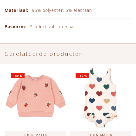
95% polyester, 5% elastaan
Product valt op maat
Gerelateerde producten
-
60
%
-
60
%
TOON MATEN
TOON MATEN