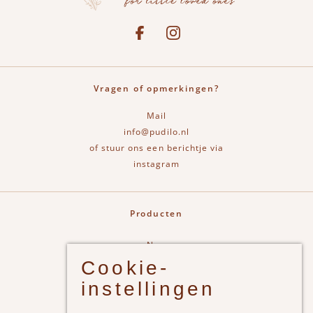
Social media
See our Facebook
Bekijk onze Instagram pagina
Vragen of opmerkingen?
Mail
info@pudilo.nl
of stuur ons een berichtje via
instagram
Producten
New
Cookie-
Jongens
instellingen
Meisjes