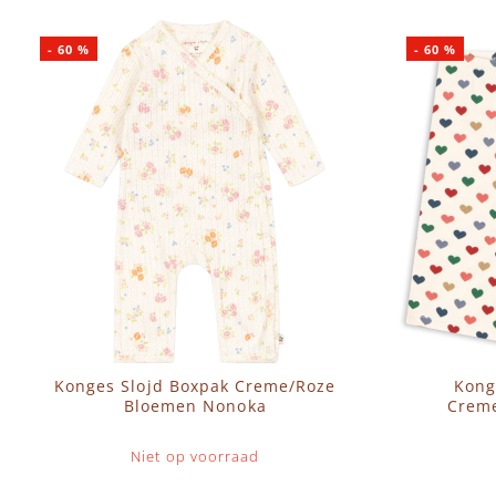
-
60
%
-
60
%
Konges Slojd Boxpak Creme/Roze
Kong
Bloemen Nonoka
Creme
Niet op voorraad