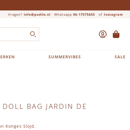
Vragen?
info@pudilo.nl
Whatsapp
06-17575655
of
Instagram
ACCOUNT
WINKEL
Close search
ZOEK
ERKEN
SUMMERVIBES
SALE
d DOLL BAG JARDIN DE
an Konges Slojd.