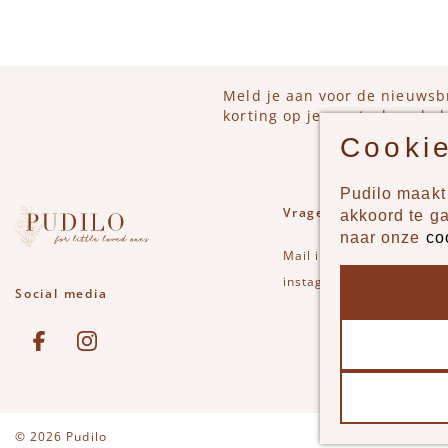
Meld je aan voor de nieuwsb
korting op je eerstvolgende b
Cookie
Pudilo maakt 
Vragen of opmerkinge
akkoord te g
naar onze
co
Mail
info@pudilo.nl
of st
instagram
Social media
See our Facebook
Bekijk onze Instagram pagina
Disclaimer
Privac
© 2026 Pudilo