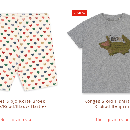
-
60
%
es Slojd Korte Broek
Konges Slojd T-shirt
/Rood/Blauw Hartjes
Krokodillenprin
Niet op voorraad
Niet op voorraad