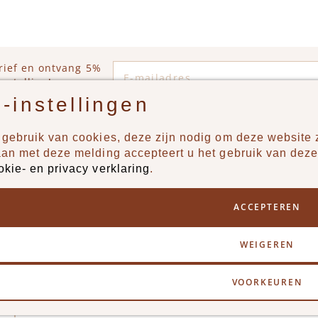
E-mailadres
rief en ontvang 5%
estelling!
-instellingen
gebruik van cookies, deze zijn nodig om deze website z
n?
Producten
aan met deze melding accepteert u het gebruik van deze
okie- en privacy verklaring
.
uur ons een berichtje via
New
Jongens
ACCEPTEREN
Meisjes
Lifestyle
WEIGEREN
Merken
VOORKEUREN
y