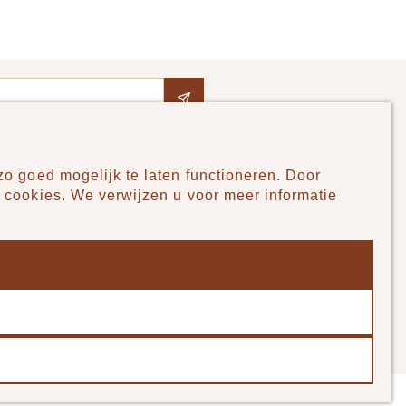
o goed mogelijk te laten functioneren. Door
Pudilo
 cookies. We verwijzen u voor meer informatie
Over ons
Algemene voorwaarden
Betaalmethodes
Verzenden en betalen
Klantenservice - Ruilen & Retourneren