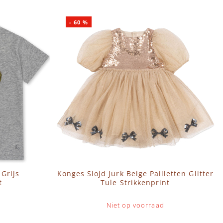
-
60
%
 Grijs
Konges Slojd Jurk Beige Pailletten Glitter
t
Tule Strikkenprint
Niet op voorraad