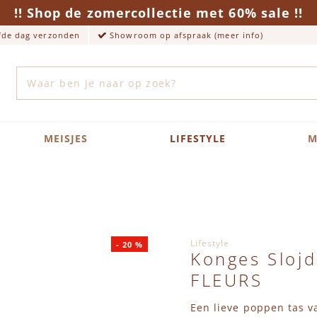
!! Shop de zomercollectie met 60% sale !!
lfde dag verzonden
Showroom op afspraak (meer info)
Zoek
MEISJES
LIFESTYLE
M
Lifestyle
-
20
%
Konges Sloj
FLEURS
Een lieve poppen tas v