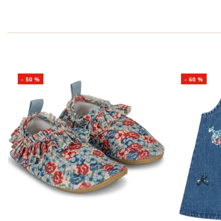
-
50
%
-
60
%