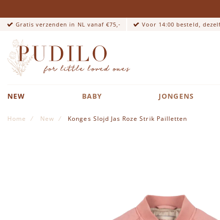
Gratis verzenden in NL vanaf €75,-
Voor 14:00 besteld, deze
NEW
BABY
JONGENS
Home
New
Konges Slojd Jas Roze Strik Pailletten
Ga naar het einde van de afbeeldingen-gallerij