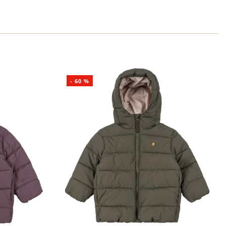
-
60
%