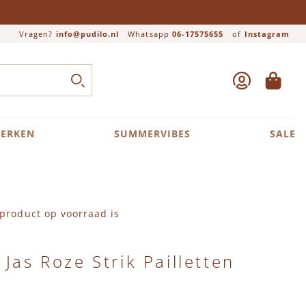
Vragen?
info@pudilo.nl
Whatsapp
06-17575655
of
Instagram
ACCOUNT
WINKEL
Close search
ZOEK
ERKEN
SUMMERVIBES
SALE
product op voorraad is
Jas Roze Strik Pailletten