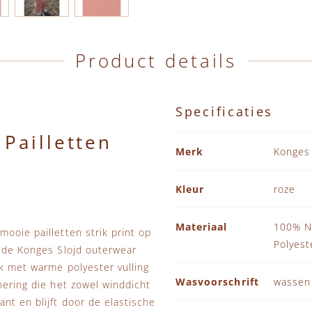
Product details
Specificaties
 Pailletten
Specificaties
Merk
Konges 
Kleur
roze
Materiaal
100% Ny
ooie pailletten strik print op
Polyest
n de Konges Slojd outerwear
ck met warme polyester vulling
Wasvoorschrift
wassen
nering die het zowel winddicht
nt en blijft door de elastische