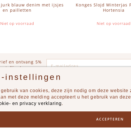
 jurk blauw denim met ijsjes
Konges Slojd Winterjas 
en pailletten
Hortensia
Niet op voorraad
Niet op voorraad
E-mailadres
rief en ontvang 5%
estelling!
-instellingen
gebruik van cookies, deze zijn nodig om deze website z
n?
Producten
aan met deze melding accepteert u het gebruik van deze
okie- en privacy verklaring
.
uur ons een berichtje via
New
Jongens
ACCEPTEREN
Meisjes