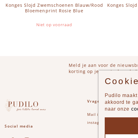
Konges Slojd Zwemschoenen Blauw/Rood
Konges Slojd
Bloemenprint Rosie Blue
Niet op voorraad
Meld je aan voor de nieuwsb
korting op je eerstvolgende b
Cookie
Pudilo maakt 
Vragen of opmerkinge
akkoord te g
naar onze
co
Mail
info@pudilo.nl
of st
instagram
Social media
See our Facebook
Bekijk onze Instagram pagina