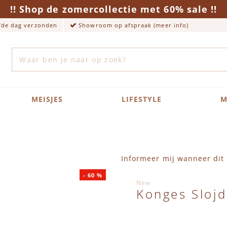
!! Shop de zomercollectie met 60% sale !!
lfde dag verzonden
Showroom op afspraak (meer info)
Zoek
MEISJES
LIFESTYLE
M
Informeer mij wanneer dit 
-
60
%
New
Konges Slojd 