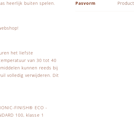
as heerlijk buiten spelen.
Pasvorm
Product
 webshop!
uren het liefste
stemperatuur van 30 tot 40
smiddelen kunnen reeds bij
il volledig verwijderen. Dit
 BIONIC-FINISH® ECO -
NDARD 100, klasse 1