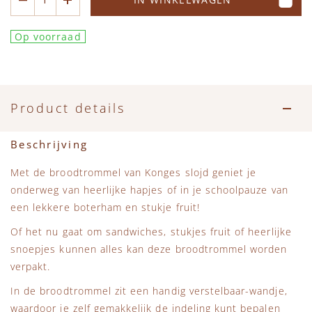
Accessoires
Zwemkleding
Speelgoed
MarMar Copenhagen
Op voorraad
Zwemkleding
Feestkleding
Beren, Speendoekjes en Knuffeldoekjes
Mini Rodini
Tassen
+1 in the family
Product details
Verzorgingsproducten
New Balance
Beschrijving
Beren
Piupiuchick
Met de broodtrommel van Konges slojd geniet je
onderweg van heerlijke hapjes of in je schoolpauze van
Play Up
een lekkere boterham en stukje fruit!
Of het nu gaat om sandwiches, stukjes fruit of heerlijke
Sproet & Sprout
snoepjes kunnen alles kan deze broodtrommel worden
verpakt.
Tiny Cottons
In de broodtrommel zit een handig verstelbaar-wandje,
waardoor je zelf gemakkelijk de indeling kunt bepalen