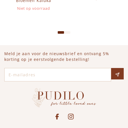
Bloemen Kaluka
Op voorraad
Niet op voorraad
IN WINKELWAGEN
Meld je aan voor de nieuwsbrief en ontvang 5%
korting op je eerstvolgende bestelling!
E-mailadres
Social media
See our Facebook
Bekijk onze Instagram pagina