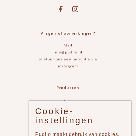
Social media
See our Facebook
Bekijk onze Instagram pagina
Vragen of opmerkingen?
Mail
info@pudilo.nl
of stuur ons een berichtje via
instagram
Producten
New
Cookie-
Jongens
instellingen
Meisjes
Lifestyle
Pudilo maakt gebruik van cookies,