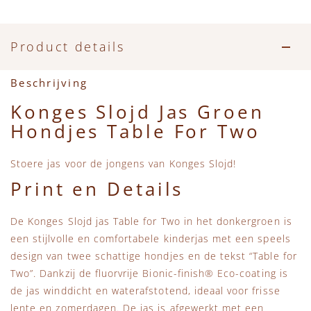
Accessoires
Zwemkleding
Speelgoed
MarMar Copenhagen
Zwemkleding
Feestkleding
Beren, Speendoekjes en Knuffeldoekjes
Mini Rodini
Product details
Tassen
+1 in the family
Beschrijving
Konges Slojd Jas Groen
Verzorgingsproducten
New Balance
Hondjes Table For Two
Beren
Piupiuchick
Stoere jas voor de jongens van Konges Slojd!
Print en Details
Play Up
De Konges Slojd jas Table for Two in het donkergroen is
Sproet & Sprout
een stijlvolle en comfortabele kinderjas met een speels
design van twee schattige hondjes en de tekst “Table for
Tiny Cottons
Two”. Dankzij de fluorvrije Bionic-finish® Eco-coating is
de jas winddicht en waterafstotend, ideaal voor frisse
lente en zomerdagen. De jas is afgewerkt met een