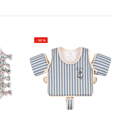
-
50
%