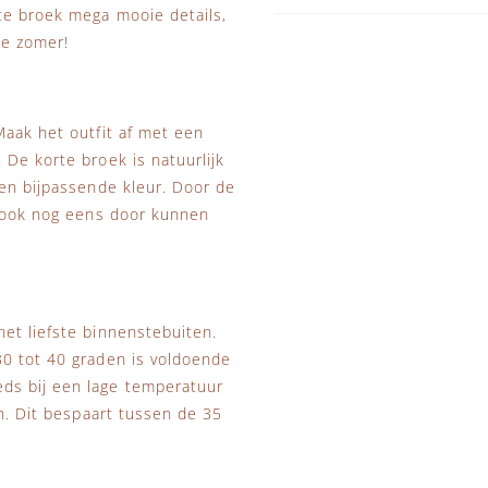
te broek mega mooie details,
de zomer!
Maak het outfit af met een
 De korte broek is natuurlijk
een bijpassende kleur. Door de
k ook nog eens door kunnen
et liefste binnenstebuiten.
30 tot 40 graden is voldoende
ds bij een lage temperatuur
en. Dit bespaart tussen de 35