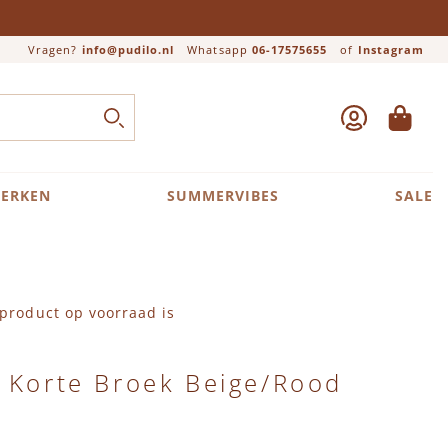
Vragen?
info@pudilo.nl
Whatsapp
06-17575655
of
Instagram
ACCOUNT
WINKEL
Close search
ZOEK
ERKEN
SUMMERVIBES
SALE
product op voorraad is
 Korte Broek Beige/Rood