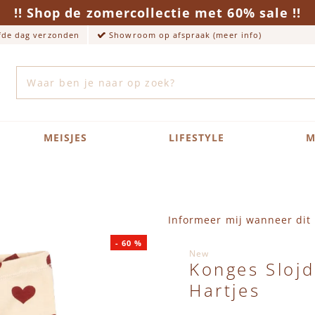
!! Shop de zomercollectie met 60% sale !!
lfde dag verzonden
Showroom op afspraak (meer info)
Zoek
MEISJES
LIFESTYLE
M
Informeer mij wanneer dit 
-
60
%
New
Konges Slojd
Hartjes