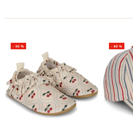
-
50
%
-
60
%