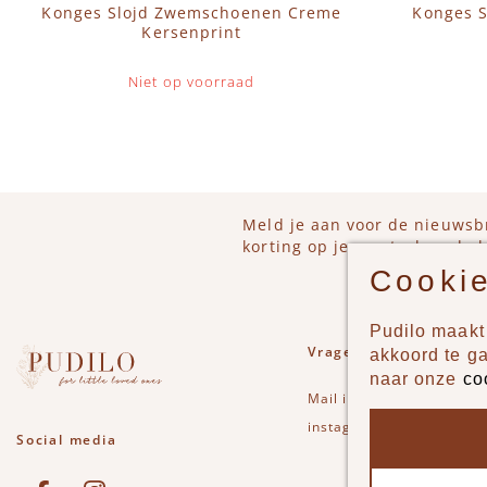
Konges Slojd Zwemschoenen Creme
Konges S
Kersenprint
Niet op voorraad
Meld je aan voor de nieuwsb
korting op je eerstvolgende b
Cookie
Pudilo maakt 
Vragen of opmerkinge
akkoord te g
naar onze
co
Mail
info@pudilo.nl
of st
instagram
Social media
See our Facebook
Bekijk onze Instagram pagina