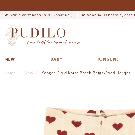
Gratis verzenden in NL vanaf €75,-
Voor 14:00 besteld, deze
NEW
BABY
JONGENS
Home
New
Konges Slojd Korte Broek Beige/Rood Hartjes
Ga naar het einde van de afbeeldingen-gallerij