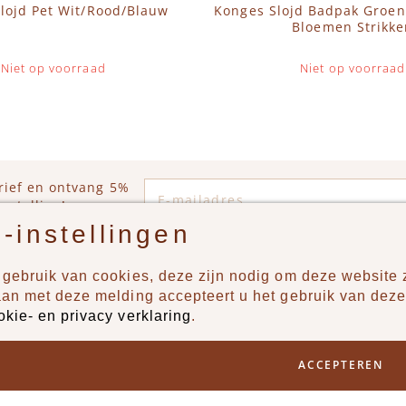
lojd Pet Wit/Rood/Blauw
Konges Slojd Badpak Groe
Bloemen Strikke
Niet op voorraad
Niet op voorraad
E-mailadres
rief en ontvang 5%
estelling!
-instellingen
gebruik van cookies, deze zijn nodig om deze website z
n?
Producten
aan met deze melding accepteert u het gebruik van deze
okie- en privacy verklaring
.
uur ons een berichtje via
New
Jongens
ACCEPTEREN
Meisjes