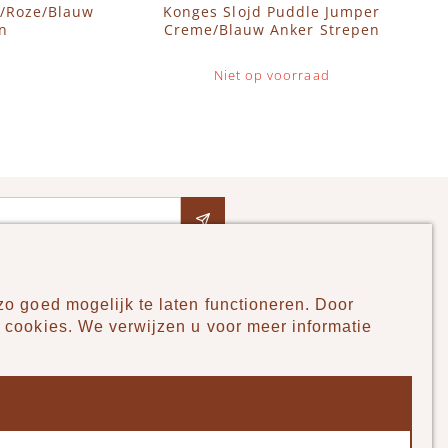
n/Roze/Blauw
Konges Slojd Puddle Jumper
n
Creme/Blauw Anker Strepen
Niet op voorraad
o goed mogelijk te laten functioneren. Door
Pudilo
 cookies. We verwijzen u voor meer informatie
Over ons
Algemene voorwaarden
Betaalmethodes