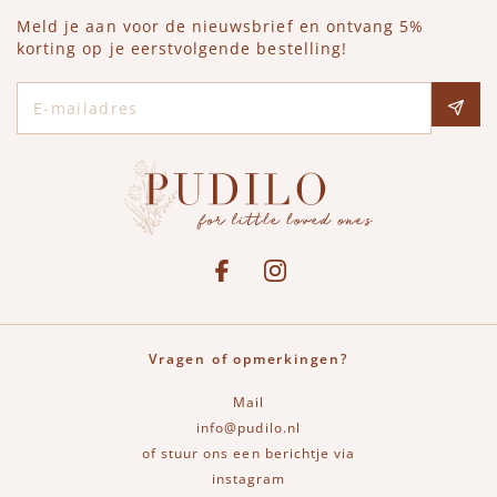
Meld je aan voor de nieuwsbrief en ontvang 5%
korting op je eerstvolgende bestelling!
E-mailadres
Social media
See our Facebook
Bekijk onze Instagram pagina
Vragen of opmerkingen?
Mail
info@pudilo.nl
of stuur ons een berichtje via
instagram