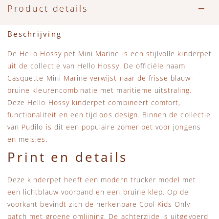
Accessoires
Zwemkleding
Speelgoed
MarMar Copenhagen
Product details
Zwemkleding
Feestkleding
Beren, Speendoekjes en Knuffeldoekjes
Mini Rodini
Beschrijving
De Hello Hossy pet Mini Marine is een stijlvolle kinderpet
Tassen
+1 in the family
uit de collectie van
Hello Hossy
. De officiële naam
Casquette Mini Marine verwijst naar de frisse blauw-
Verzorgingsproducten
New Balance
bruine kleurencombinatie met maritieme uitstraling.
Deze Hello Hossy kinderpet combineert comfort,
Beren
Piupiuchick
functionaliteit en een tijdloos design. Binnen de collectie
van
Pudilo
is dit een populaire zomer pet voor jongens
Play Up
en meisjes.
Print en details
Sproet & Sprout
Deze kinderpet heeft een modern trucker model met
Tiny Cottons
een lichtblauw voorpand en een bruine klep. Op de
voorkant bevindt zich de herkenbare Cool Kids Only
patch met groene omlijning. De achterzijde is uitgevoerd