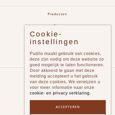
Producten
New
Cookie-
Jongens
instellingen
Meisjes
Lifestyle
Pudilo maakt gebruik van cookies,
Merken
deze zijn nodig om deze website zo
goed mogelijk te laten functioneren.
Door akkoord te gaan met deze
Pudilo
melding accepteert u het gebruik
van deze cookies. We verwijzen u
Over ons
voor meer informatie naar onze
cookie- en privacy verklaring
.
Algemene voorwaarden
Betaalmethodes
ACCEPTEREN
Verzenden en betalen