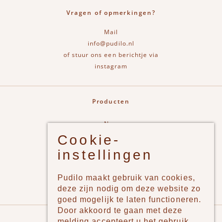
Vragen of opmerkingen?
Mail
info@pudilo.nl
of stuur ons een berichtje via
instagram
Producten
New
Cookie-
Jongens
instellingen
Meisjes
Lifestyle
Pudilo maakt gebruik van cookies,
Merken
deze zijn nodig om deze website zo
goed mogelijk te laten functioneren.
Door akkoord te gaan met deze
Pudilo
melding accepteert u het gebruik