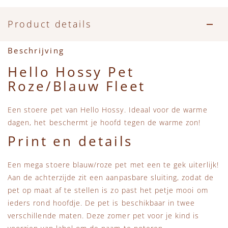
Accessoires
Zwemkleding
Speelgoed
MarMar Copenhagen
Product details
Zwemkleding
Feestkleding
Beren, Speendoekjes en Knuffeldoekjes
Mini Rodini
Beschrijving
Tassen
+1 in the family
Hello Hossy Pet
Roze/Blauw Fleet
Verzorgingsproducten
New Balance
Een stoere pet van Hello Hossy. Ideaal voor de warme
Beren
Piupiuchick
dagen, het beschermt je hoofd tegen de warme zon!
Print en details
Play Up
Een mega stoere blauw/roze pet met een te gek uiterlijk!
Sproet & Sprout
Aan de achterzijde zit een aanpasbare sluiting, zodat de
pet op maat af te stellen is zo past het petje mooi om
Tiny Cottons
ieders rond hoofdje. De pet is beschikbaar in twee
verschillende maten. Deze zomer pet voor je kind is