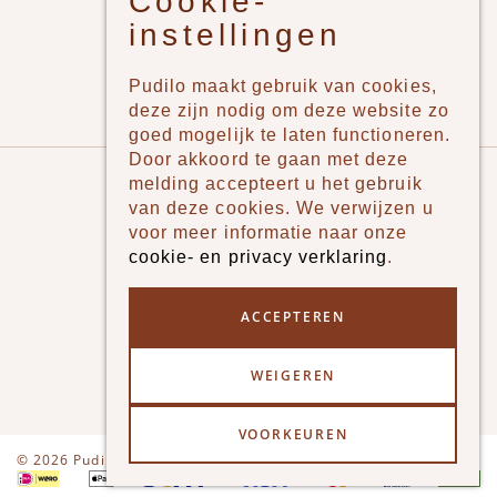
Cookie-
Jongens
instellingen
Meisjes
Lifestyle
Pudilo maakt gebruik van cookies,
Merken
deze zijn nodig om deze website zo
goed mogelijk te laten functioneren.
Door akkoord te gaan met deze
Pudilo
melding accepteert u het gebruik
van deze cookies. We verwijzen u
Over ons
voor meer informatie naar onze
cookie- en privacy verklaring
.
Algemene voorwaarden
Betaalmethodes
ACCEPTEREN
Verzenden en betalen
WEIGEREN
Klantenservice - Ruilen & Retourneren
VOORKEUREN
Disclaimer
Privacy
© 2026 Pudilo