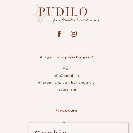
Social media
See our Facebook
Bekijk onze Instagram pagina
Vragen of opmerkingen?
Mail
info@pudilo.nl
of stuur ons een berichtje via
instagram
Producten
New