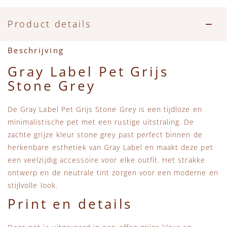
Accessoires
Zwemkleding
Speelgoed
MarMar Copenhagen
Product details
Zwemkleding
Feestkleding
Beren, Speendoekjes en Knuffeldoekjes
Mini Rodini
Beschrijving
Tassen
+1 in the family
Gray Label Pet Grijs
Stone Grey
Verzorgingsproducten
New Balance
De Gray Label Pet Grijs Stone Grey is een tijdloze en
Beren
Piupiuchick
minimalistische pet met een rustige uitstraling. De
zachte grijze kleur stone grey past perfect binnen de
Play Up
herkenbare esthetiek van Gray Label en maakt deze pet
een veelzijdig accessoire voor elke outfit. Het strakke
Sproet & Sprout
ontwerp en de neutrale tint zorgen voor een moderne en
stijlvolle look.
Tiny Cottons
Print en details