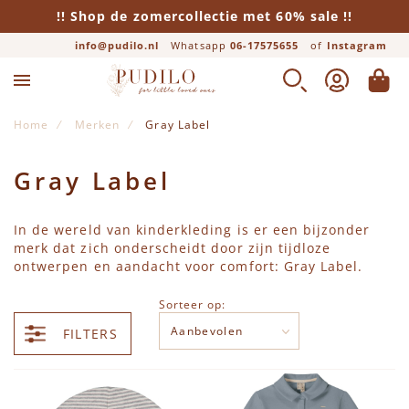
!! Shop de zomercollectie met 60% sale !!
info@pudilo.nl
Whatsapp
06-17575655
of
Instagram
ZOEK
ACCOUNT
WINK
Home
Merken
Gray Label
Gray Label
In de wereld van kinderkleding is er een bijzonder
merk dat zich onderscheidt door zijn tijdloze
ontwerpen en aandacht voor comfort: Gray Label.
Sorteer op:
FILTERS