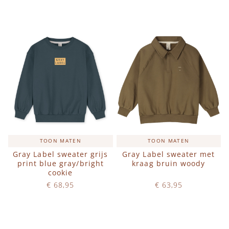
IN WINKELWAGEN
IN WINKELWAGEN
TOON MATEN
TOON MATEN
Gray Label sweater grijs
Gray Label sweater met
print blue gray/bright
kraag bruin woody
cookie
€ 68,95
€ 63,95
Op voorraad
Op voorraad
IN WINKELWAGEN
IN WINKELWAGEN