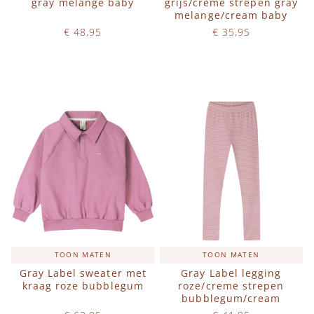
gray melange baby
grijs/creme strepen gray
melange/cream baby
€ 48,95
€ 35,95
Op voorraad
Op voorraad
IN WINKELWAGEN
IN WINKELWAGEN
TOON MATEN
TOON MATEN
Gray Label sweater met
Gray Label legging
kraag roze bubblegum
roze/creme strepen
bubblegum/cream