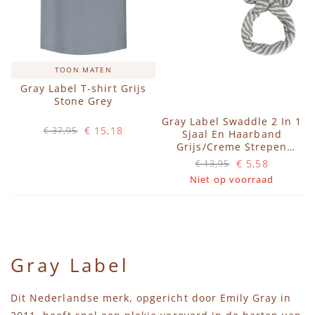
TOON MATEN
Gray Label T-shirt Grijs
Stone Grey
Gray Label Swaddle 2 In 1
€ 15,18
€ 37,95
Sjaal En Haarband
Op voorraad
Grijs/Creme Strepen
Stone Grey Cream
€ 5,58
€ 13,95
IN WINKELWAGEN
Niet op voorraad
Gray Label
Dit Nederlandse merk, opgericht door Emily Gray in