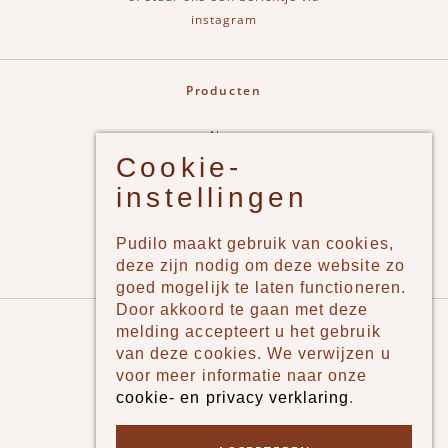
instagram
Producten
New
Cookie-
Jongens
instellingen
Meisjes
Lifestyle
Pudilo maakt gebruik van cookies,
Merken
deze zijn nodig om deze website zo
goed mogelijk te laten functioneren.
Door akkoord te gaan met deze
Pudilo
melding accepteert u het gebruik
van deze cookies. We verwijzen u
Over ons
voor meer informatie naar onze
cookie- en privacy verklaring
.
Algemene voorwaarden
Betaalmethodes