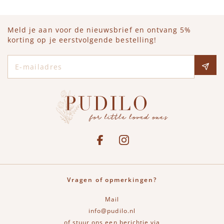
Meld je aan voor de nieuwsbrief en ontvang 5%
korting op je eerstvolgende bestelling!
E-mailadres
Social media
See our Facebook
Bekijk onze Instagram pagina
Vragen of opmerkingen?
Mail
info@pudilo.nl
of stuur ons een berichtje via