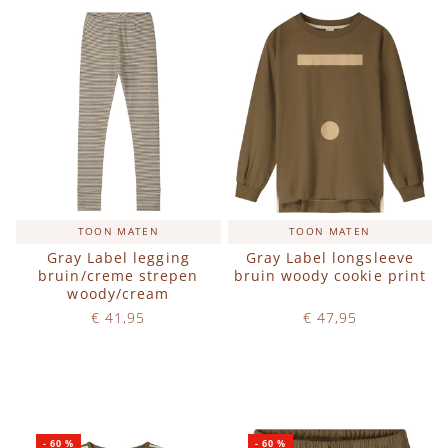
TOON MATEN
TOON MATEN
Gray Label legging
Gray Label longsleeve
bruin/creme strepen
bruin woody cookie print
woody/cream
€ 41,95
€ 47,95
Op voorraad
Op voorraad
IN WINKELWAGEN
IN WINKELWAGEN
-
60
%
-
60
%