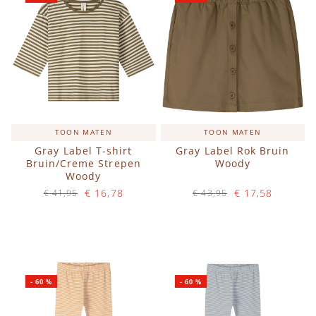
TOON MATEN
TOON MATEN
Gray Label T-shirt
Gray Label Rok Bruin
Bruin/Creme Strepen
Woody
Woody
€ 16,78
€ 17,58
€ 41,95
€ 43,95
Op voorraad
Op voorraad
IN WINKELWAGEN
IN WINKELWAGEN
-
60
%
-
60
%