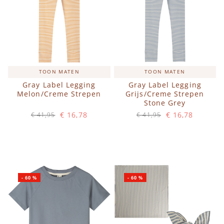
TOON MATEN
TOON MATEN
Gray Label Legging
Gray Label Legging
Melon/Creme Strepen
Grijs/Creme Strepen
Stone Grey
€ 16,78
€ 16,78
€ 41,95
€ 41,95
Op voorraad
Op voorraad
IN WINKELWAGEN
IN WINKELWAGEN
-
60
%
-
60
%