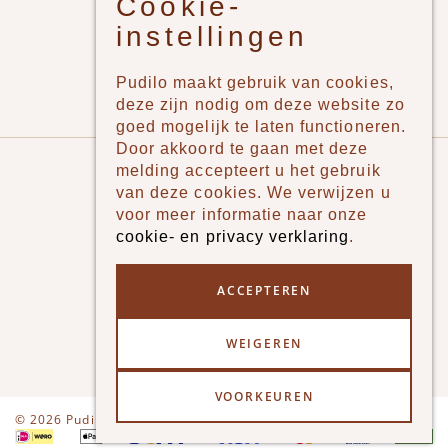
Cookie-
Jongens
instellingen
Meisjes
Lifestyle
Pudilo maakt gebruik van cookies,
Merken
deze zijn nodig om deze website zo
goed mogelijk te laten functioneren.
Door akkoord te gaan met deze
Pudilo
melding accepteert u het gebruik
van deze cookies. We verwijzen u
Over ons
voor meer informatie naar onze
cookie- en privacy verklaring
.
Algemene voorwaarden
Betaalmethodes
ACCEPTEREN
Verzenden en betalen
WEIGEREN
Klantenservice - Ruilen & Retourneren
VOORKEUREN
Disclaimer
Privacy
© 2026 Pudilo