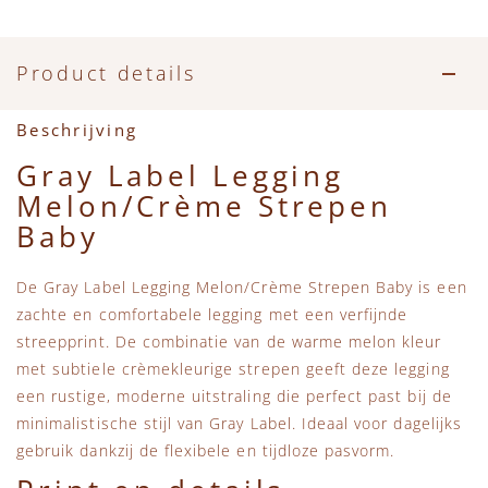
Accessoires
Zwemkleding
Speelgoed
MarMar Copenhagen
Zwemkleding
Feestkleding
Beren, Speendoekjes en Knuffeldoekjes
Mini Rodini
Product details
Tassen
+1 in the family
Beschrijving
Gray Label Legging
Verzorgingsproducten
New Balance
Melon/Crème Strepen
Baby
Beren
Piupiuchick
De Gray Label Legging Melon/Crème Strepen Baby is een
Play Up
zachte en comfortabele legging met een verfijnde
streepprint. De combinatie van de warme melon kleur
Sproet & Sprout
met subtiele crèmekleurige strepen geeft deze legging
een rustige, moderne uitstraling die perfect past bij de
minimalistische stijl van Gray Label. Ideaal voor dagelijks
Tiny Cottons
gebruik dankzij de flexibele en tijdloze pasvorm.