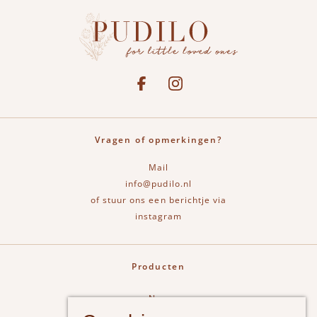
Social media
See our Facebook
Bekijk onze Instagram pagina
Vragen of opmerkingen?
Mail
info@pudilo.nl
of stuur ons een berichtje via
instagram
Producten
New