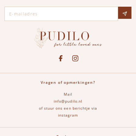
E-mailadres
Social media
See our Facebook
Bekijk onze Instagram pagina
Vragen of opmerkingen?
Mail
info@pudilo.nl
of stuur ons een berichtje via
instagram