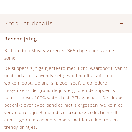
Accessoires
Zwemkleding
Speelgoed
MarMar Copenhagen
Zwemkleding
Feestkleding
Beren, Speendoekjes en Knuffeldoekjes
Mini Rodini
Product details
Tassen
+1 in the family
Beschrijving
Verzorgingsproducten
New Balance
Bij Freedom Moses vieren ze 365 dagen per jaar de
zomer!
Beren
Piupiuchick
De slippers zijn geïnjecteerd met lucht, waardoor u van 's
ochtends tot 's avonds het gevoel heeft alsof u op
Play Up
wolken loopt. De anti slip zool geeft u op iedere
mogelijke ondergrond de juiste grip en de slipper is
natuurlijk van 100% waterdicht PCU gemaakt. De slipper
Sproet & Sprout
beschikt over twee bandjes met siergespen, welke niet
verstelbaar zijn. Binnen deze luxueuze collectie vindt u
Tiny Cottons
een uitgebreid aanbod slippers met leuke kleuren en
trendy printjes.