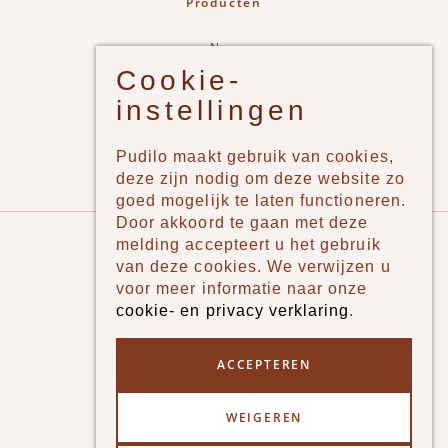
Producten
New
Cookie-
Jongens
instellingen
Meisjes
Lifestyle
Pudilo maakt gebruik van cookies,
Merken
deze zijn nodig om deze website zo
goed mogelijk te laten functioneren.
Door akkoord te gaan met deze
Pudilo
melding accepteert u het gebruik
van deze cookies. We verwijzen u
Over ons
voor meer informatie naar onze
cookie- en privacy verklaring
.
Algemene voorwaarden
Betaalmethodes
ACCEPTEREN
Verzenden en betalen
WEIGEREN
Klantenservice - Ruilen & Retourneren