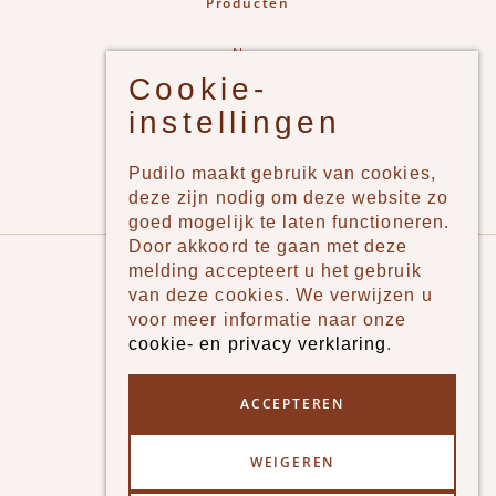
Producten
New
Cookie-
Jongens
instellingen
Meisjes
Lifestyle
Pudilo maakt gebruik van cookies,
Merken
deze zijn nodig om deze website zo
goed mogelijk te laten functioneren.
Door akkoord te gaan met deze
Pudilo
melding accepteert u het gebruik
van deze cookies. We verwijzen u
Over ons
voor meer informatie naar onze
cookie- en privacy verklaring
.
Algemene voorwaarden
Betaalmethodes
ACCEPTEREN
Verzenden en betalen
WEIGEREN
Klantenservice - Ruilen & Retourneren