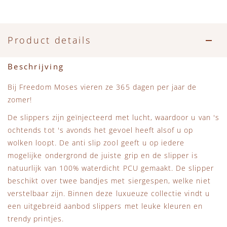
Accessoires
Zwemkleding
Speelgoed
MarMar Copenhagen
Zwemkleding
Feestkleding
Beren, Speendoekjes en Knuffeldoekjes
Mini Rodini
Product details
Tassen
+1 in the family
Beschrijving
Verzorgingsproducten
New Balance
Bij Freedom Moses vieren ze 365 dagen per jaar de
zomer!
Beren
Piupiuchick
De slippers zijn geïnjecteerd met lucht, waardoor u van 's
ochtends tot 's avonds het gevoel heeft alsof u op
Play Up
wolken loopt. De anti slip zool geeft u op iedere
mogelijke ondergrond de juiste grip en de slipper is
natuurlijk van 100% waterdicht PCU gemaakt. De slipper
Sproet & Sprout
beschikt over twee bandjes met siergespen, welke niet
verstelbaar zijn. Binnen deze luxueuze collectie vindt u
Tiny Cottons
een uitgebreid aanbod slippers met leuke kleuren en
trendy printjes.