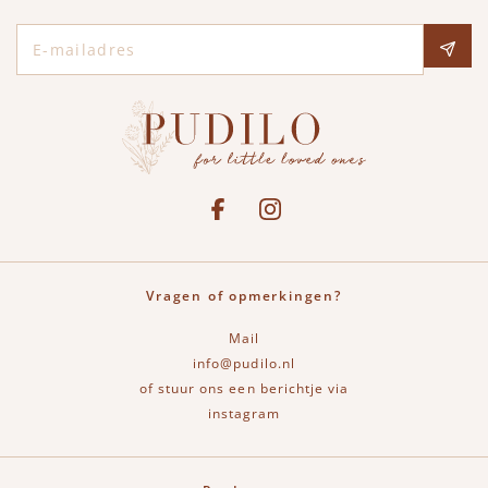
E-mailadres
Social media
See our Facebook
Bekijk onze Instagram pagina
Vragen of opmerkingen?
Mail
info@pudilo.nl
of stuur ons een berichtje via
instagram