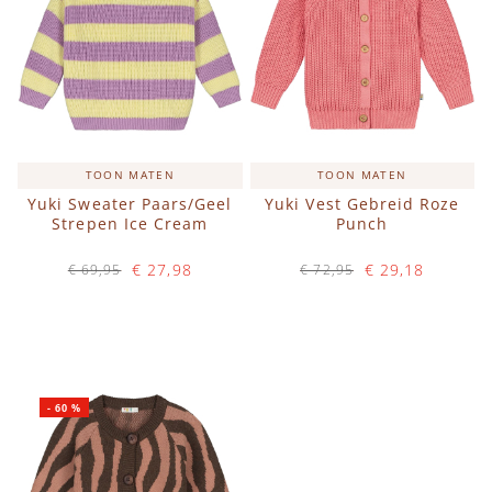
TOON MATEN
TOON MATEN
Yuki Sweater Paars/Geel
Yuki Vest Gebreid Roze
Strepen Ice Cream
Punch
€ 27,98
€ 29,18
€ 69,95
€ 72,95
Op voorraad
Op voorraad
IN WINKELWAGEN
IN WINKELWAGEN
-
60
%