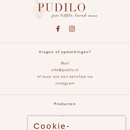
Social media
See our Facebook
Bekijk onze Instagram pagina
Vragen of opmerkingen?
Mail
info@pudilo.nl
of stuur ons een berichtje via
instagram
Producten
New
Cookie-
Jongens