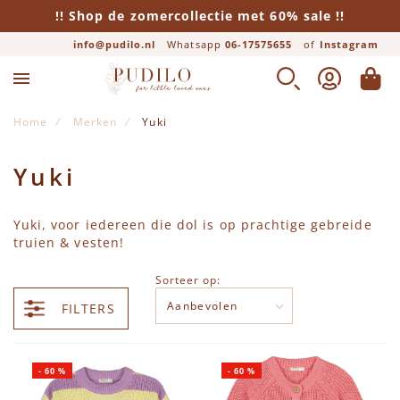
!! Shop de zomercollectie met 60% sale !!
info@pudilo.nl
Whatsapp
06-17575655
of
Instagram
ZOEK
ACCOUNT
WINK
Home
Merken
Yuki
Yuki
Yuki, voor iedereen die dol is op prachtige gebreide
truien & vesten!
Sorteer op:
FILTERS
-
60
%
-
60
%