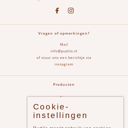
Social media
See our Facebook
Bekijk onze Instagram pagina
Vragen of opmerkingen?
Mail
info@pudilo.nl
of stuur ons een berichtje via
instagram
Producten
New
Cookie-
Jongens
instellingen
Meisjes
Lifestyle