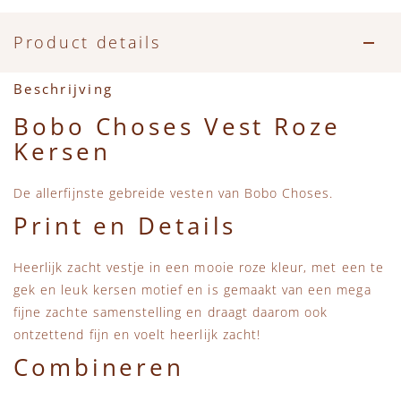
Accessoires
Zwemkleding
Speelgoed
MarMar Copenhagen
Product details
Zwemkleding
Feestkleding
Beren, Speendoekjes en Knuffeldoekjes
Mini Rodini
Beschrijving
Tassen
+1 in the family
Bobo Choses Vest Roze
Kersen
Verzorgingsproducten
New Balance
De allerfijnste gebreide vesten van Bobo Choses.
Beren
Piupiuchick
Print en Details
Play Up
Heerlijk zacht vestje in een mooie roze kleur, met een te
gek en leuk kersen motief en is gemaakt van een mega
Sproet & Sprout
fijne zachte samenstelling en draagt daarom ook
ontzettend fijn en voelt heerlijk zacht!
Tiny Cottons
Combineren