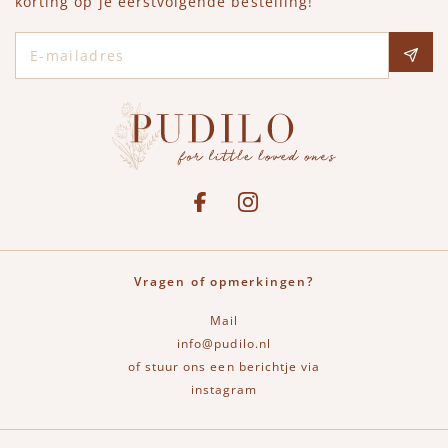
korting op je eerstvolgende bestelling!
E-mailadres
Social media
See our Facebook
Bekijk onze Instagram pagina
Vragen of opmerkingen?
Mail
info@pudilo.nl
of stuur ons een berichtje via
instagram