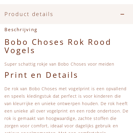
Accessoires
Zwemkleding
Speelgoed
MarMar Copenhagen
Product details
Zwemkleding
Feestkleding
Beren, Speendoekjes en Knuffeldoekjes
Mini Rodini
Beschrijving
Tassen
+1 in the family
Bobo Choses Rok Rood
Vogels
Verzorgingsproducten
New Balance
Super schattig rokje van Bobo Choses voor meiden
Beren
Piupiuchick
Print en Details
Play Up
De rok van Bobo Choses met vogelprint is een opvallend
en speels kledingstuk dat perfect is voor kinderen die
Sproet & Sprout
van kleurrijke en unieke ontwerpen houden. De rok heeft
een unieke all over vogelprint en een rode ondertoon. De
Tiny Cottons
rok is gemaakt van hoogwaardige, zachte stoffen die
zorgen voor comfort, ideaal voor dagelijks gebruik en