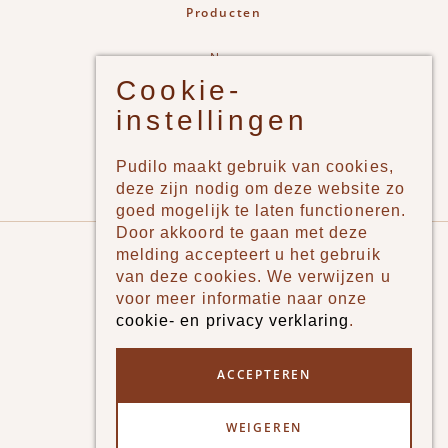
Producten
New
Cookie-
Jongens
instellingen
Meisjes
Lifestyle
Pudilo maakt gebruik van cookies,
Merken
deze zijn nodig om deze website zo
goed mogelijk te laten functioneren.
Door akkoord te gaan met deze
Pudilo
melding accepteert u het gebruik
van deze cookies. We verwijzen u
Over ons
voor meer informatie naar onze
cookie- en privacy verklaring
.
Algemene voorwaarden
Betaalmethodes
ACCEPTEREN
Verzenden en betalen
WEIGEREN
Klantenservice - Ruilen & Retourneren