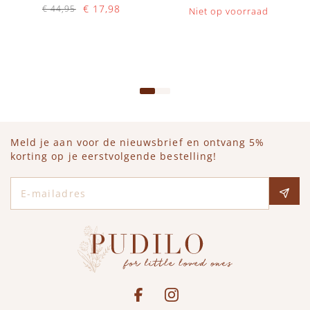
€ 17,98
€ 44,95
Niet op voorraad
Op voorraad
IN WINKELWAGEN
Meld je aan voor de nieuwsbrief en ontvang 5%
korting op je eerstvolgende bestelling!
E-mailadres
Social media
See our Facebook
Bekijk onze Instagram pagina