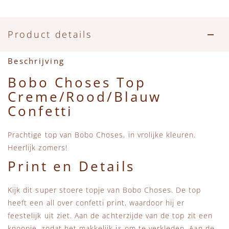
Accessoires
Zwemkleding
Speelgoed
MarMar Copenhagen
Zwemkleding
Feestkleding
Beren, Speendoekjes en Knuffeldoekjes
Mini Rodini
Product details
Tassen
+1 in the family
Beschrijving
Bobo Choses Top
Verzorgingsproducten
New Balance
Creme/Rood/Blauw
Confetti
Beren
Piupiuchick
Prachtige top van Bobo Choses, in vrolijke kleuren.
Play Up
Heerlijk zomers!
Print en Details
Sproet & Sprout
Kijk dit super stoere topje van Bobo Choses. De top
Tiny Cottons
heeft een all over confetti print, waardoor hij er
feestelijk uit ziet. Aan de achterzijde van de top zit een
knoopje, zodat het makkelijk is om te verkleden. Aan de