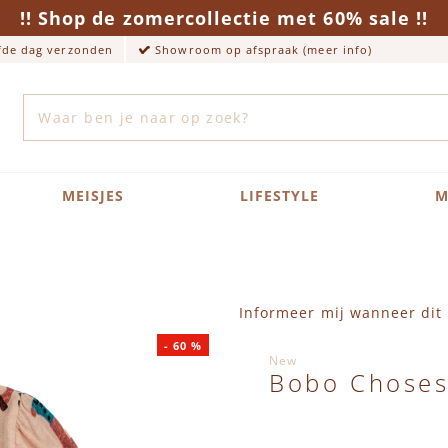
!! Shop de zomercollectie met 60% sale !!
lfde dag verzonden
Showroom op afspraak (meer info)
Zoek
MEISJES
LIFESTYLE
M
Informeer mij wanneer dit 
-
60
%
New
Bobo Choses 