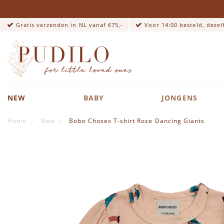
Gratis verzenden in NL vanaf €75,-
Voor 14:00 besteld, deze
NEW
BABY
JONGENS
Home
New
Bobo Choses T-shirt Roze Dancing Giants
Ga naar het einde van de afbeeldingen-gallerij