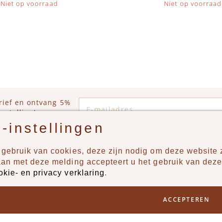
Niet op voorraad
Niet op voorraad
E-mailadres
rief en ontvang 5%
estelling!
-instellingen
gebruik van cookies, deze zijn nodig om deze website z
n?
Producten
aan met deze melding accepteert u het gebruik van deze
okie- en privacy verklaring
.
uur ons een berichtje via
New
Jongens
ACCEPTEREN
Meisjes