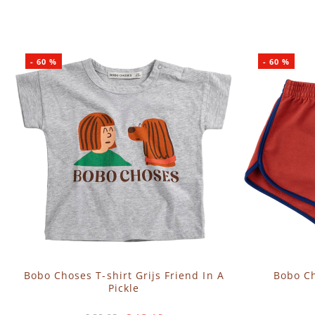
-
60
%
-
60
%
Bobo Choses T-shirt Grijs Friend In A
Bobo Ch
Pickle