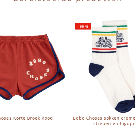
-
60
%
oses Korte Broek Rood
Bobo Choses sokken crem
strepen en logopr