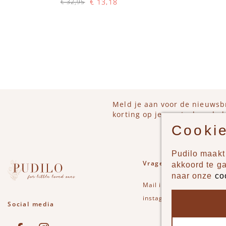
€ 13,18
€ 32,95
Op voorraad
IN WINKELWAGEN
Meld je aan voor de nieuwsb
korting op je eerstvolgende b
Cookie
Pudilo maakt 
Vragen of opmerkinge
akkoord te g
naar onze
co
Mail
info@pudilo.nl
of st
instagram
Social media
See our Facebook
Bekijk onze Instagram pagina