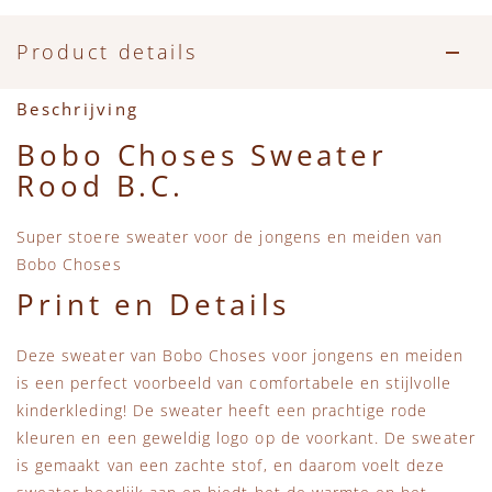
Accessoires
Zwemkleding
Speelgoed
MarMar Copenhagen
Product details
Zwemkleding
Feestkleding
Beren, Speendoekjes en Knuffeldoekjes
Mini Rodini
Beschrijving
Tassen
+1 in the family
Bobo Choses Sweater
Rood B.C.
Verzorgingsproducten
New Balance
Super stoere sweater voor de jongens en meiden van
Beren
Piupiuchick
Bobo Choses
Print en Details
Play Up
Deze sweater van Bobo Choses voor jongens en meiden
Sproet & Sprout
is een perfect voorbeeld van comfortabele en stijlvolle
kinderkleding! De sweater heeft een prachtige rode
Tiny Cottons
kleuren en een geweldig logo op de voorkant. De sweater
is gemaakt van een zachte stof, en daarom voelt deze