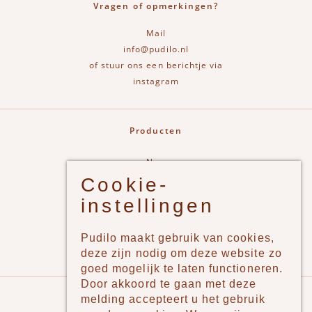
Vragen of opmerkingen?
Mail
info@pudilo.nl
of stuur ons een berichtje via
instagram
Producten
New
Cookie-
Jongens
instellingen
Meisjes
Lifestyle
Pudilo maakt gebruik van cookies,
Merken
deze zijn nodig om deze website zo
goed mogelijk te laten functioneren.
Door akkoord te gaan met deze
Pudilo
melding accepteert u het gebruik