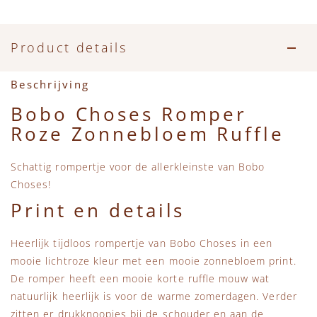
Accessoires
Zwemkleding
Speelgoed
MarMar Copenhagen
Zwemkleding
Feestkleding
Beren, Speendoekjes en Knuffeldoekjes
Mini Rodini
Product details
Tassen
+1 in the family
Beschrijving
Bobo Choses Romper
Verzorgingsproducten
New Balance
Roze Zonnebloem Ruffle
Beren
Piupiuchick
Schattig rompertje voor de allerkleinste van Bobo
Choses!
Play Up
Print en details
Sproet & Sprout
Heerlijk tijdloos rompertje van Bobo Choses in een
mooie lichtroze kleur met een mooie zonnebloem print.
Tiny Cottons
De romper heeft een mooie korte ruffle mouw wat
natuurlijk heerlijk is voor de warme zomerdagen. Verder
zitten er drukknoopjes bij de schouder en aan de