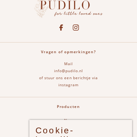
Social media
See our Facebook
Bekijk onze Instagram pagina
Vragen of opmerkingen?
Mail
info@pudilo.nl
of stuur ons een berichtje via
instagram
Producten
New
Cookie-
Jongens