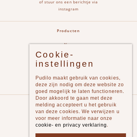
of stuur ons een berichtje via
instagram
Producten
New
Cookie-
Jongens
instellingen
Meisjes
Lifestyle
Pudilo maakt gebruik van cookies,
Merken
deze zijn nodig om deze website zo
goed mogelijk te laten functioneren.
Door akkoord te gaan met deze
Pudilo
melding accepteert u het gebruik
van deze cookies. We verwijzen u
Over ons
voor meer informatie naar onze
cookie- en privacy verklaring
.
Algemene voorwaarden