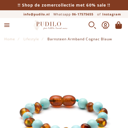
!! Shop de zomercollectie met 60% sale !!
info@pudilo.nl
Whatsapp
06-17575655
of
Instagram
ZOEK
ACCOUNT
WINK
Home
Lifestyle
Barnsteen Armband Cognac Blauw
Ga naar het einde van de afbeeldingen-gallerij