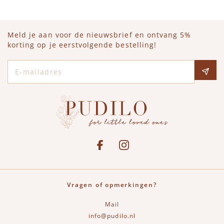
Meld je aan voor de nieuwsbrief en ontvang 5%
korting op je eerstvolgende bestelling!
E-mailadres
Social media
See our Facebook
Bekijk onze Instagram pagina
Vragen of opmerkingen?
Mail
info@pudilo.nl