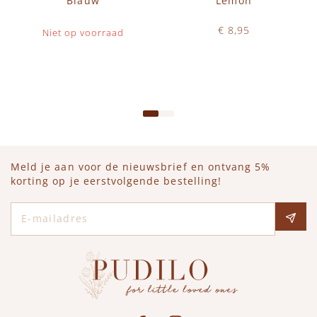
Blauw
Lemon
€ 8,95
Niet op voorraad
Op voorraad
IN WINKELWAGEN
Meld je aan voor de nieuwsbrief en ontvang 5%
korting op je eerstvolgende bestelling!
E-mailadres
Social media
See our Facebook
Bekijk onze Instagram pagina