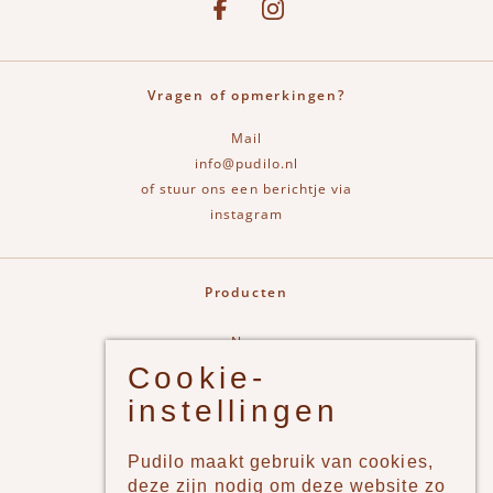
Vragen of opmerkingen?
Mail
info@pudilo.nl
of stuur ons een berichtje via
instagram
Producten
New
Cookie-
Jongens
instellingen
Meisjes
Lifestyle
Pudilo maakt gebruik van cookies,
Merken
deze zijn nodig om deze website zo