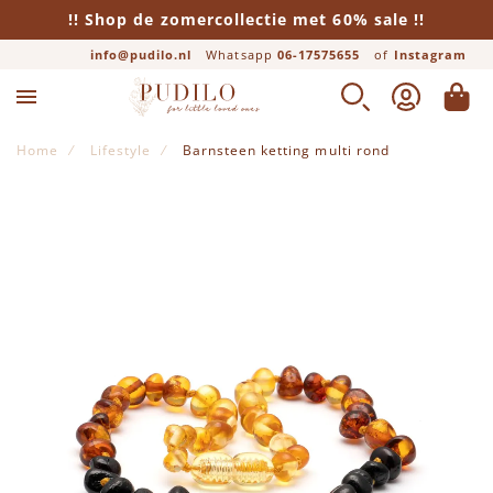
!! Shop de zomercollectie met 60% sale !!
info@pudilo.nl
Whatsapp
06-17575655
of
Instagram
ZOEK
ACCOUNT
WINK
Home
Lifestyle
Barnsteen ketting multi rond
Ga naar het einde van de afbeeldingen-gallerij