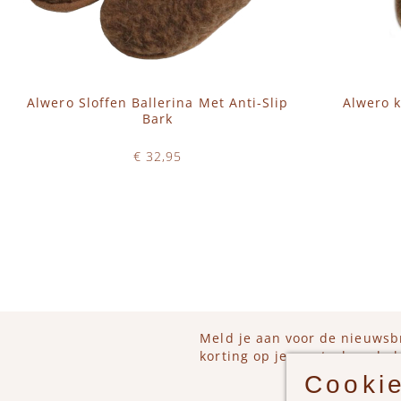
Alwero Sloffen Ballerina Met Anti-Slip
Alwero 
Bark
€ 32,95
Op voorraad
IN WINKELWAGEN
IN 
Meld je aan voor de nieuwsb
korting op je eerstvolgende b
Cookie