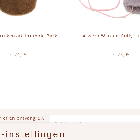
kruikenzak thumble Bark
Alwero Wanten Gully Jun
€ 24,95
€ 26,95
Op voorraad
Op voorraad
WINKELWAGEN
IN WINKELWAGEN
E-mailadres
rief en ontvang 5%
estelling!
-instellingen