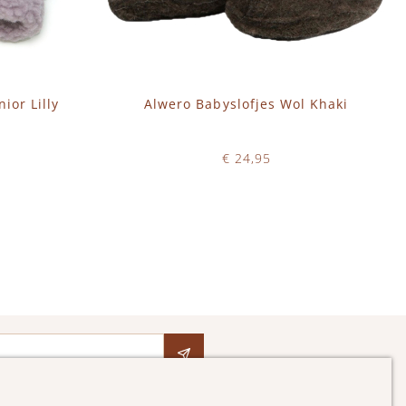
ior Lilly
Alwero Babyslofjes Wol Khaki
€ 24,95
Op voorraad
IN WINKELWAGEN