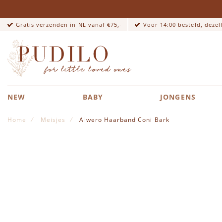
Gratis verzenden in NL vanaf €75,-
Voor 14:00 besteld, deze
NEW
BABY
JONGENS
Home
Meisjes
Alwero Haarband Coni Bark
Ga naar het einde van de afbeeldingen-gallerij