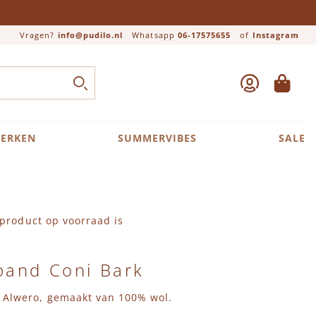
Vragen?
info@pudilo.nl
Whatsapp
06-17575655
of
Instagram
ACCOUNT
WINKEL
Close search
ZOEK
ERKEN
SUMMERVIBES
SALE
product op voorraad is
band Coni Bark
 Alwero, gemaakt van 100% wol.