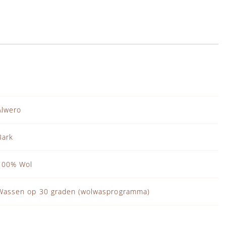
Alwero
Bark
100% Wol
Wassen op 30 graden (wolwasprogramma)