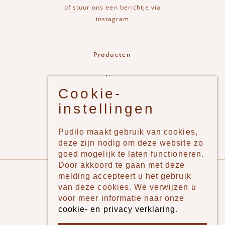
of stuur ons een berichtje via
instagram
Producten
New
Cookie-
Jongens
instellingen
Meisjes
Lifestyle
Pudilo maakt gebruik van cookies,
Merken
deze zijn nodig om deze website zo
goed mogelijk te laten functioneren.
Door akkoord te gaan met deze
Pudilo
melding accepteert u het gebruik
van deze cookies. We verwijzen u
Over ons
voor meer informatie naar onze
cookie- en privacy verklaring
.
Algemene voorwaarden