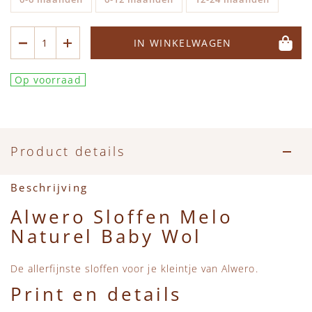
Accessoires
Zwemkleding
Speelgoed
MarMar Copenhagen
Zwemkleding
Feestkleding
Beren, Speendoekjes en Knuffeldoekjes
Mini Rodini
IN WINKELWAGEN
Op voorraad
Tassen
+1 in the family
Verzorgingsproducten
New Balance
Product details
Beren
Piupiuchick
Beschrijving
Play Up
Alwero Sloffen Melo
Naturel Baby Wol
Sproet & Sprout
De allerfijnste sloffen voor je kleintje van Alwero.
Tiny Cottons
Print en details