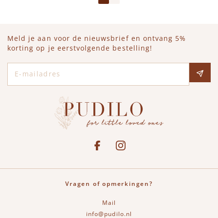
Meld je aan voor de nieuwsbrief en ontvang 5%
korting op je eerstvolgende bestelling!
E-mailadres
Social media
See our Facebook
Bekijk onze Instagram pagina
Vragen of opmerkingen?
Mail
info@pudilo.nl