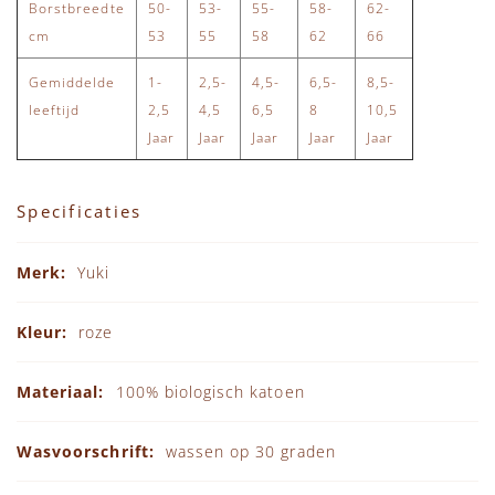
Borstbreedte
50-
53-
55-
58-
62-
cm
53
55
58
62
66
Gemiddelde
1-
2,5-
4,5-
6,5-
8,5-
leeftijd
2,5
4,5
6,5
8
10,5
Jaar
Jaar
Jaar
Jaar
Jaar
Specificaties
Specificaties
Yuki
roze
100% biologisch katoen
wassen op 30 graden