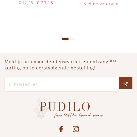
€ 29,18
€ 72,95
Niet op voorraad
Op voorraad
IN WINKELWAGEN
Meld je aan voor de nieuwsbrief en ontvang 5%
korting op je eerstvolgende bestelling!
E-mailadres
Social media
See our Facebook
Bekijk onze Instagram pagina