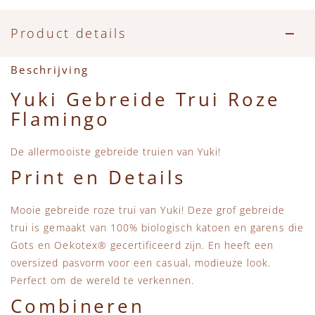
Accessoires
Zwemkleding
Speelgoed
MarMar Copenhagen
Product details
Zwemkleding
Feestkleding
Beren, Speendoekjes en Knuffeldoekjes
Mini Rodini
Beschrijving
Tassen
+1 in the family
Yuki Gebreide Trui Roze
Flamingo
Verzorgingsproducten
New Balance
De allermooiste gebreide truien van Yuki!
Beren
Piupiuchick
Print en Details
Play Up
Mooie gebreide roze trui van Yuki! Deze grof gebreide
trui is gemaakt van 100% biologisch katoen en garens die
Sproet & Sprout
Gots en Oekotex® gecertificeerd zijn. En heeft een
oversized pasvorm voor een casual, modieuze look.
Tiny Cottons
Perfect om de wereld te verkennen.
Combineren