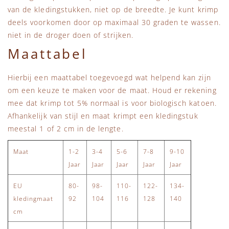
van de kledingstukken, niet op de breedte. Je kunt krimp
deels voorkomen door op maximaal 30 graden te wassen.
niet in de droger doen of strijken.
Maattabel
Hierbij een maattabel toegevoegd wat helpend kan zijn
om een keuze te maken voor de maat. Houd er rekening
mee dat krimp tot 5% normaal is voor biologisch katoen.
Afhankelijk van stijl en maat krimpt een kledingstuk
meestal 1 of 2 cm in de lengte.
Maat
1-2
3-4
5-6
7-8
9-10
Jaar
Jaar
Jaar
Jaar
Jaar
EU
80-
98-
110-
122-
134-
kledingmaat
92
104
116
128
140
cm