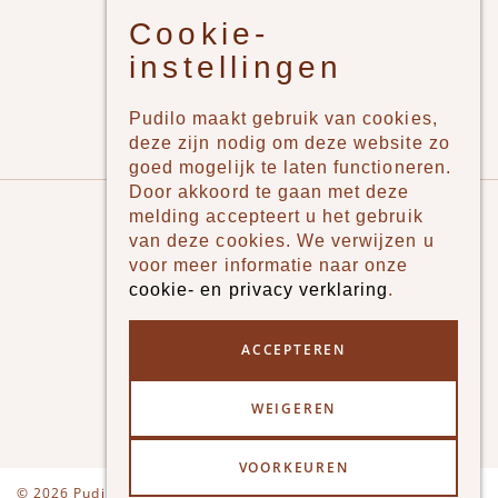
Cookie-
Jongens
instellingen
Meisjes
Lifestyle
Pudilo maakt gebruik van cookies,
Merken
deze zijn nodig om deze website zo
goed mogelijk te laten functioneren.
Door akkoord te gaan met deze
Pudilo
melding accepteert u het gebruik
van deze cookies. We verwijzen u
Over ons
voor meer informatie naar onze
cookie- en privacy verklaring
.
Algemene voorwaarden
Betaalmethodes
ACCEPTEREN
Verzenden en betalen
WEIGEREN
Klantenservice - Ruilen & Retourneren
VOORKEUREN
Disclaimer
Privacy
© 2026 Pudilo