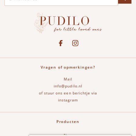
Social media
See our Facebook
Bekijk onze Instagram pagina
Vragen of opmerkingen?
Mail
info@pudilo.nl
of stuur ons een berichtje via
instagram
Producten
New