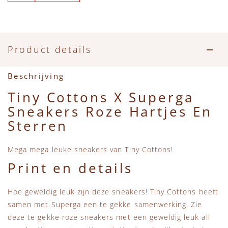
Accessoires
Zwemkleding
Speelgoed
MarMar Copenhagen
Zwemkleding
Feestkleding
Beren, Speendoekjes en Knuffeldoekjes
Mini Rodini
Product details
Tassen
+1 in the family
Beschrijving
Verzorgingsproducten
New Balance
Tiny Cottons X Superga
Sneakers Roze Hartjes En
Beren
Piupiuchick
Sterren
Play Up
Mega mega leuke sneakers van Tiny Cottons!
Print en details
Sproet & Sprout
Hoe geweldig leuk zijn deze sneakers! Tiny Cottons heeft
Tiny Cottons
samen met Superga een te gekke samenwerking. Zie
deze te gekke roze sneakers met een geweldig leuk all