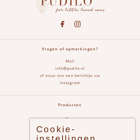
Social media
See our Facebook
Bekijk onze Instagram pagina
Vragen of opmerkingen?
Mail
info@pudilo.nl
of stuur ons een berichtje via
instagram
Producten
New
Cookie-
Jongens
instellingen
Meisjes