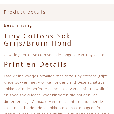
Accessoires
Zwemkleding
Speelgoed
MarMar Copenhagen
Product details
Zwemkleding
Feestkleding
Beren, Speendoekjes en Knuffeldoekjes
Mini Rodini
Beschrijving
Tassen
+1 in the family
Tiny Cottons Sok
Grijs/Bruin Hond
Verzorgingsproducten
New Balance
Geweldig leuke sokken voor de jongens van Tiny Cottons!
Beren
Piupiuchick
Print en Details
Play Up
Laat kleine voetjes opvallen met deze Tiny cottons grijze
kindersokken met vrolijke hondenprint! Deze schattige
Sproet & Sprout
sokken zijn de perfecte combinatie van comfort, kwaliteit
en speelsheid ideaal voor kinderen die houden van
Tiny Cottons
dieren én stijl. Gemaakt van een zachte en ademende
katoenmix bieden deze sokken optimaal draagcomfort