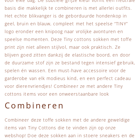
voor elke dag. De subtiele grijze kleur vormt een neutrale
basis die makkelijk te combineren is met allerlei outfits.
Het echte blikvanger is de geborduurde hondenkop in
geel, bruin en blauw, compleet met het speelse “TINY”
logo eronder een knipoog naar vrolijke avonturen en
speelse momenten. Deze Tiny cottons sokken met toffe
print zijn niet alleen stijlvol, maar ook praktisch. Ze
blijven goed zitten dankzij de elastische boord, en door
de duurzame stof zijn ze bestand tegen intensief gebruik,
spelen én wassen. Een must-have accessoire voor de
garderobe van elk modieus kind, en een perfect cadeau
voor dierenvriendjes! Combineer ze met andere Tiny
cottons items voor een onweerstaanbare look
Combineren
Combineer deze toffe sokken met de andere geweldige
items van Tiny Cottons die te vinden zijn op onze
webshop! Doe deze sokken aan in stoere sneakers en de