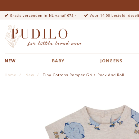
Gratis verzenden in NL vanaf €75,-
Voor 14:00 besteld, deze
NEW
BABY
JONGENS
Home
New
Tiny Cottons Romper Grijs Rock And Roll
Ga naar het einde van de afbeeldingen-gallerij