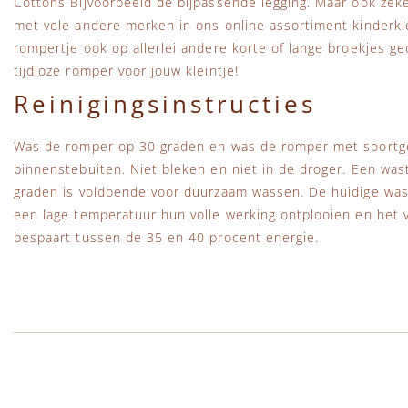
Cottons Bijvoorbeeld de bijpassende legging. Maar ook zek
met vele andere merken in ons online assortiment kinderkle
rompertje ook op allerlei andere korte of lange broekjes g
tijdloze romper voor jouw kleintje!
Reinigingsinstructies
Was de romper op 30 graden en was de romper met soortgel
binnenstebuiten. Niet bleken en niet in de droger. Een wa
graden is voldoende voor duurzaam wassen. De huidige wa
een lage temperatuur hun volle werking ontplooien en het vu
bespaart tussen de 35 en 40 procent energie.