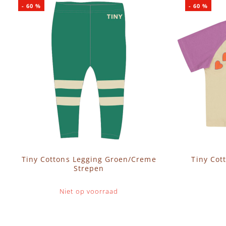
-
60
%
-
60
%
Tiny Cottons Legging Groen/Creme
Tiny Cot
Strepen
Niet op voorraad