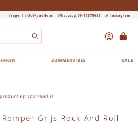
Vragen?
info@pudilo.nl
Whatsapp
06-17575655
of
Instagram
ACCOUNT
WINKEL
Close search
ZOEK
ERKEN
SUMMERVIBES
SALE
product op voorraad is
 Romper Grijs Rock And Roll