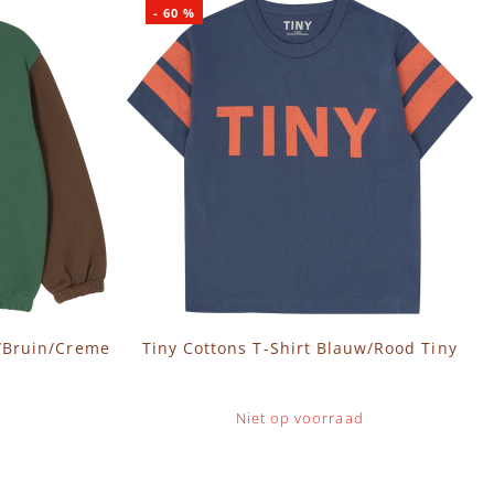
-
60
%
/Bruin/Creme
Tiny Cottons T-Shirt Blauw/Rood Tiny
Niet op voorraad