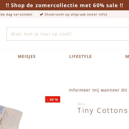
!! Shop de zomercollectie met 60% sale !!
lfde dag verzonden
Showroom op afspraak (meer info)
Zoek
MEISJES
LIFESTYLE
M
Informeer mij wanneer dit 
-
60
%
New
Tiny Cottons