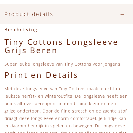
Accessoires
Zwemkleding
Speelgoed
MarMar Copenhagen
Product details
Zwemkleding
Feestkleding
Beren, Speendoekjes en Knuffeldoekjes
Mini Rodini
Beschrijving
Tassen
+1 in the family
Tiny Cottons Longsleeve
Grijs Beren
Verzorgingsproducten
New Balance
Super leuke longsleeve van Tiny Cottons voor jongens
Beren
Piupiuchick
Print en Details
Play Up
Met deze longsleeve van Tiny Cottons maak je echt de
leukste herfst- en winteroutfits! De longsleeve heeft een
Sproet & Sprout
uniek all over berenprint in een bruine kleur en een
grijze ondertoon. Door de fijne stretch en de zachte stof
Tiny Cottons
draagt deze longsleeve enorm comfortabel. Je kindje kan
er daarom heerlijk in spelen en bewegen. De longsleeve