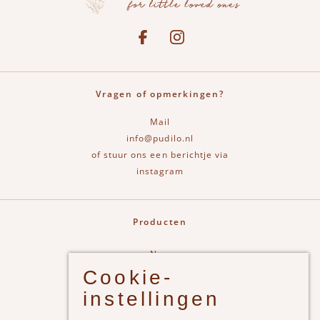
Social media
See our Facebook
Bekijk onze Instagram pagina
Vragen of opmerkingen?
Mail
info@pudilo.nl
of stuur ons een berichtje via
instagram
Producten
New
Cookie-
Jongens
instellingen
Meisjes