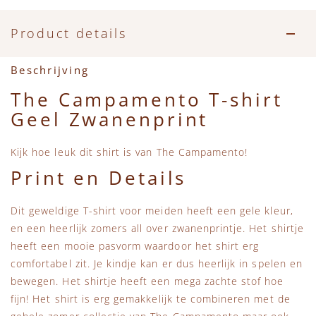
Accessoires
Zwemkleding
Speelgoed
MarMar Copenhagen
Product details
Zwemkleding
Feestkleding
Beren, Speendoekjes en Knuffeldoekjes
Mini Rodini
Beschrijving
Tassen
+1 in the family
The Campamento T-shirt
Geel Zwanenprint
Verzorgingsproducten
New Balance
Kijk hoe leuk dit shirt is van The Campamento!
Beren
Piupiuchick
Print en Details
Play Up
Dit geweldige T-shirt voor meiden heeft een gele kleur,
en een heerlijk zomers all over zwanenprintje. Het shirtje
Sproet & Sprout
heeft een mooie pasvorm waardoor het shirt erg
comfortabel zit. Je kindje kan er dus heerlijk in spelen en
Tiny Cottons
bewegen. Het shirtje heeft een mega zachte stof hoe
fijn! Het shirt is erg gemakkelijk te combineren met de