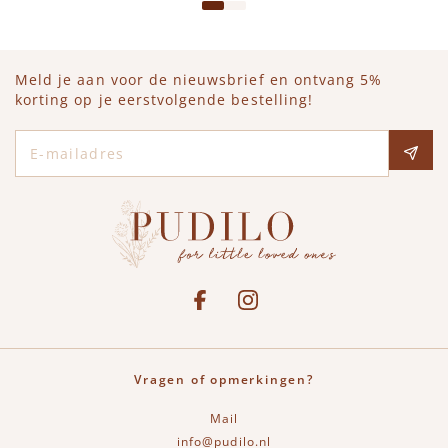
Meld je aan voor de nieuwsbrief en ontvang 5%
korting op je eerstvolgende bestelling!
E-mailadres
Social media
See our Facebook
Bekijk onze Instagram pagina
Vragen of opmerkingen?
Mail
info@pudilo.nl