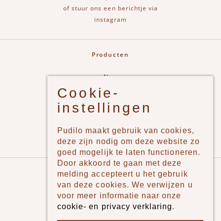
of stuur ons een berichtje via
instagram
Producten
New
Cookie-
Jongens
instellingen
Meisjes
Lifestyle
Pudilo maakt gebruik van cookies,
Merken
deze zijn nodig om deze website zo
goed mogelijk te laten functioneren.
Door akkoord te gaan met deze
Pudilo
melding accepteert u het gebruik
van deze cookies. We verwijzen u
Over ons
voor meer informatie naar onze
cookie- en privacy verklaring
.
Algemene voorwaarden