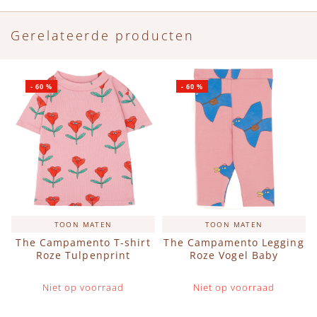
Gerelateerde producten
-
60
%
-
60
%
TOON MATEN
TOON MATEN
The Campamento T-shirt
The Campamento Legging
Roze Tulpenprint
Roze Vogel Baby
Niet op voorraad
Niet op voorraad