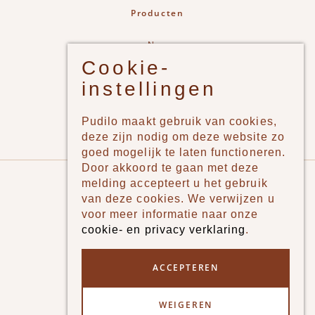
Producten
New
Cookie-
Jongens
instellingen
Meisjes
Lifestyle
Pudilo maakt gebruik van cookies,
Merken
deze zijn nodig om deze website zo
goed mogelijk te laten functioneren.
Door akkoord te gaan met deze
Pudilo
melding accepteert u het gebruik
van deze cookies. We verwijzen u
Over ons
voor meer informatie naar onze
cookie- en privacy verklaring
.
Algemene voorwaarden
Betaalmethodes
ACCEPTEREN
Verzenden en betalen
WEIGEREN
Klantenservice - Ruilen & Retourneren