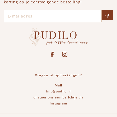
korting op je eerstvolgende bestelling!
E-mailadres
Social media
See our Facebook
Bekijk onze Instagram pagina
Vragen of opmerkingen?
Mail
info@pudilo.nl
of stuur ons een berichtje via
instagram