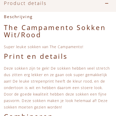
Accessoires
Zwemkleding
Speelgoed
MarMar Copenhagen
Product details
Zwemkleding
Feestkleding
Beren, Speendoekjes en Knuffeldoekjes
Mini Rodini
Beschrijving
The Campamento Sokken
Tassen
+1 in the family
Wit/Rood
Verzorgingsproducten
New Balance
Super leuke sokken van The Campamento!
Print en details
Beren
Piupiuchick
Deze sokken zijn te gek! De sokken hebben veel stretch
Play Up
dus zitten erg lekker en ze gaan ook super gemakkelijk
aan! De leuke strepenprint heeft de kleur rood, en de
Sproet & Sprout
ondertoon is wit en hebben daarom een stoere look.
Door de goede kwaliteit hebben deze sokken een fijne
pasvorm. Deze sokken maken je look helemaal af! Deze
Tiny Cottons
sokken moeten gezien worden!