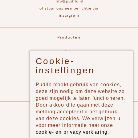
info@pudilo.nl
of stuur ons een berichtje via
instagram
Producten
New
Cookie-
Jongens
instellingen
Meisjes
Lifestyle
Pudilo maakt gebruik van cookies,
Merken
deze zijn nodig om deze website zo
goed mogelijk te laten functioneren.
Door akkoord te gaan met deze
Pudilo
melding accepteert u het gebruik
van deze cookies. We verwijzen u
Over ons
voor meer informatie naar onze
cookie- en privacy verklaring
.
Algemene voorwaarden