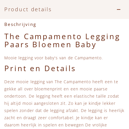
Accessoires
Zwemkleding
Speelgoed
MarMar Copenhagen
Product details
Zwemkleding
Feestkleding
Beren, Speendoekjes en Knuffeldoekjes
Mini Rodini
Beschrijving
Tassen
+1 in the family
The Campamento Legging
Paars Bloemen Baby
Verzorgingsproducten
New Balance
Mooie legging voor baby's van de Campamento.
Beren
Piupiuchick
Print en Details
Play Up
Deze mooie legging van The Campamento heeft een te
gekke all over bloemenprint en een mooie paarse
ondertoon. De legging heeft een elastische taille zodat
Sproet & Sprout
hij altijd mooi aangesloten zit. Zo kan je kindje lekker
spelen zonder dat de legging afzakt. De legging is heerlijk
Tiny Cottons
zacht en draagt zeer comfortabel. Je kindje kan er
daarom heerlijk in spelen en bewegen De vrolijke