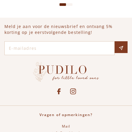
Meld je aan voor de nieuwsbrief en ontvang 5%
korting op je eerstvolgende bestelling!
E-mailadres
Social media
See our Facebook
Bekijk onze Instagram pagina
Vragen of opmerkingen?
Mail