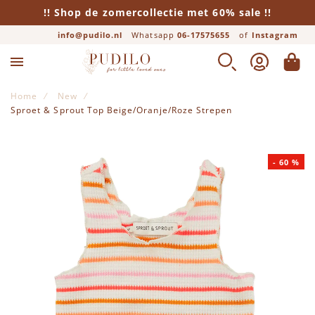
!! Shop de zomercollectie met 60% sale !!
info@pudilo.nl
Whatsapp
06-17575655
of
Instagram
Lifestyle
Jongens
Meisjes
Merken
Baby
ZOEK
ACCOUNT
WINK
Bekijk alle Baby
Bekijk alle Jongens
Bekijk alle Meisjes
Bekijk alle Lifestyle
Bekijk alle Merken
Home
New
Sproet & Sprout Top Beige/Oranje/Roze Strepen
Newborn
Broeken
Jurken
Beddengoed
Alix Mini
Ga naar het einde van de afbeeldingen-gallerij
-
60
%
Rompers
Leggings
Rokken
Boeken
American Vintage
Boxpakjes
Truien
Broeken
Cadeautjes
Ara Creative
Jurken
Shirts
Leggings
Eten & Drinken
Baje Studio
Broeken
Vesten
Truien
FRIGG Fopspeen
Bobo Choses