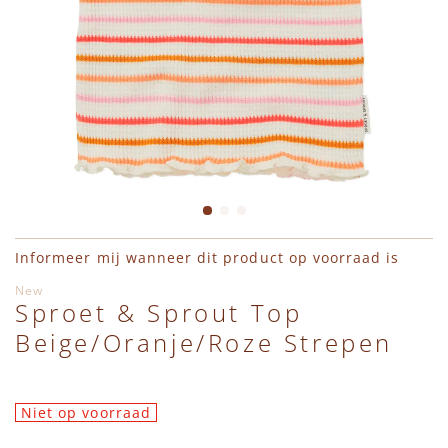
Leggings
Jassen
Shirts
Haaraccessoires
Charlie Petite
Truien
Bodywarmers
Jumpsuits
Hydrofieldoeken & Swaddles
Daily Brat
Vesten
Accessoires
Vesten
Interieur
En Fant
Shirts
Schoenen
Jassen
Petten, Mutsen, Sjaals & Wanten
Engel Natur
Jumpsuits
Regenlaarzen
Bodywarmers
Pudilo Cadeaubon
Émile et Ida
Ga naar het begin van de afbeeldingen-gallerij
Informeer mij wanneer dit product op voorraad is
Jassen
Zwemkleding
Accessoires
Regenlaarzen
HVID
New
Sproet & Sprout Top
Beige/Oranje/Roze Strepen
Bodywarmers
Schoenen
Sieraden
Konges Slojd
Schoenen
Regenlaarzen
Sloffen, Sokken & Maillots
Lil' Atelier
Niet op voorraad