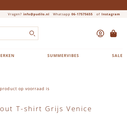
Vragen?
info@pudilo.nl
Whatsapp
06-17575655
of
Instagram
ACCOUNT
WINKEL
Close search
ZOEK
ERKEN
SUMMERVIBES
SALE
product op voorraad is
out T-shirt Grijs Venice