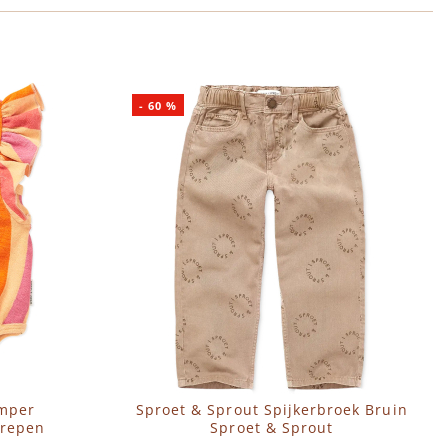
-
60
%
omper
Sproet & Sprout Spijkerbroek Bruin
trepen
Sproet & Sprout