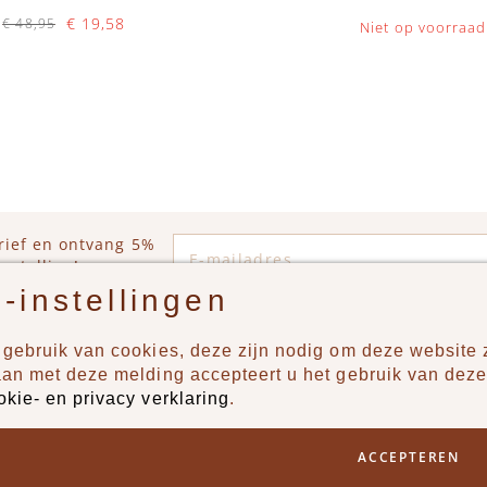
€ 19,58
€ 48,95
Niet op voorraad
Op voorraad
WINKELWAGEN
E-mailadres
rief en ontvang 5%
estelling!
-instellingen
gebruik van cookies, deze zijn nodig om deze website z
n?
Producten
aan met deze melding accepteert u het gebruik van deze
okie- en privacy verklaring
.
uur ons een berichtje via
New
Jongens
ACCEPTEREN
Meisjes