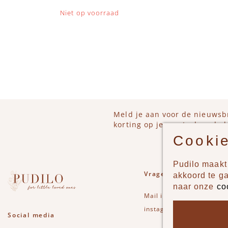
Niet op voorraad
IN 
Meld je aan voor de nieuwsb
korting op je eerstvolgende b
Cookie
Pudilo maakt 
Vragen of opmerkinge
akkoord te g
naar onze
co
Mail
info@pudilo.nl
of st
instagram
Social media