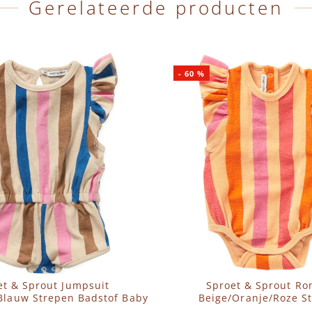
Gerelateerde producten
-
60
%
et & Sprout Jumpsuit
Sproet & Sprout R
Blauw Strepen Badstof Baby
Beige/Oranje/Roze S