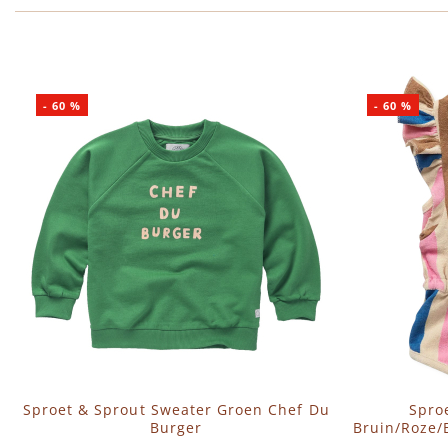
-
60
%
-
60
%
Sproet & Sprout Sweater Groen Chef Du
Spro
Burger
Bruin/Roze/