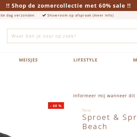
!! Shop de zomercollectie met 60% sale !!
lfde dag verzonden
Showroom op afspraak (meer info)
Zoek
MEISJES
LIFESTYLE
M
Informeer mij wanneer dit 
-
60
%
New
Sproet & Spr
Beach