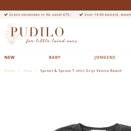
Gratis verzenden in NL vanaf €75,-
Voor 14:00 besteld, deze
NEW
BABY
JONGENS
Home
New
Sproet & Sprout T-shirt Grijs Venice Beach
Ga naar het einde van de afbeeldingen-gallerij