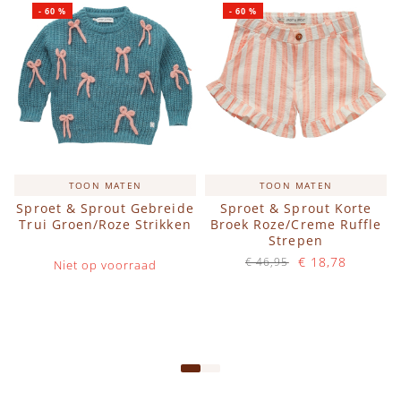
-
60
%
-
60
%
TOON MATEN
TOON MATEN
Sproet & Sprout Gebreide
Sproet & Sprout Korte
Trui Groen/Roze Strikken
Broek Roze/Creme Ruffle
Strepen
€ 18,78
€ 46,95
Niet op voorraad
Op voorraad
IN WINKELWAGEN