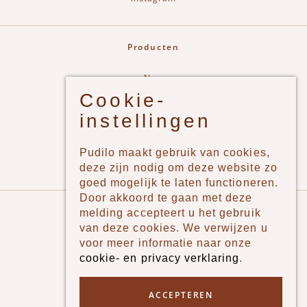
Producten
New
Cookie-
Jongens
instellingen
Meisjes
Lifestyle
Pudilo maakt gebruik van cookies,
Merken
deze zijn nodig om deze website zo
goed mogelijk te laten functioneren.
Door akkoord te gaan met deze
Pudilo
melding accepteert u het gebruik
van deze cookies. We verwijzen u
Over ons
voor meer informatie naar onze
cookie- en privacy verklaring
.
Algemene voorwaarden
Betaalmethodes
ACCEPTEREN