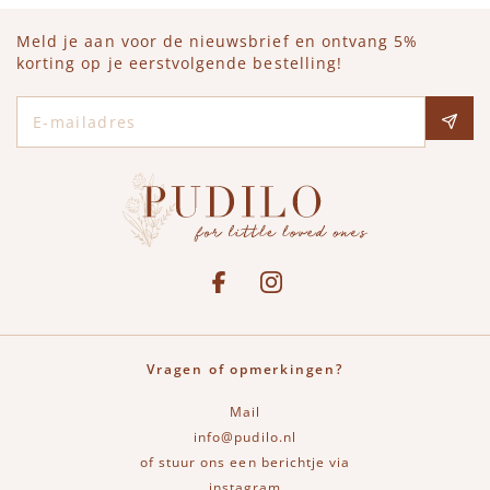
Meld je aan voor de nieuwsbrief en ontvang 5%
korting op je eerstvolgende bestelling!
E-mailadres
Social media
See our Facebook
Bekijk onze Instagram pagina
Vragen of opmerkingen?
Mail
info@pudilo.nl
of stuur ons een berichtje via
instagram