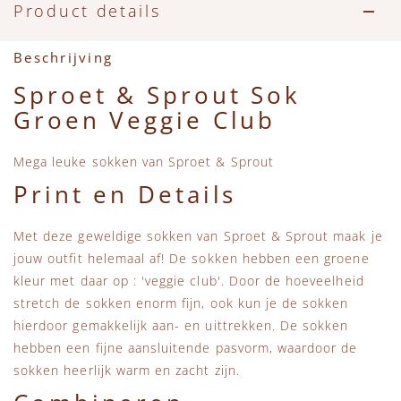
Accessoires
Zwemkleding
Speelgoed
MarMar Copenhagen
Product details
Zwemkleding
Feestkleding
Beren, Speendoekjes en Knuffeldoekjes
Mini Rodini
Beschrijving
Sproet & Sprout Sok
Tassen
+1 in the family
Groen Veggie Club
Verzorgingsproducten
New Balance
Mega leuke sokken van Sproet & Sprout
Print en Details
Beren
Piupiuchick
Met deze geweldige sokken van Sproet & Sprout maak je
Play Up
jouw outfit helemaal af! De sokken hebben een groene
kleur met daar op : 'veggie club'. Door de hoeveelheid
Sproet & Sprout
stretch de sokken enorm fijn, ook kun je de sokken
hierdoor gemakkelijk aan- en uittrekken. De sokken
hebben een fijne aansluitende pasvorm, waardoor de
Tiny Cottons
sokken heerlijk warm en zacht zijn.