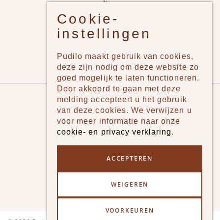
New
Cookie-
Jongens
instellingen
Meisjes
Lifestyle
Pudilo maakt gebruik van cookies,
Merken
deze zijn nodig om deze website zo
goed mogelijk te laten functioneren.
Door akkoord te gaan met deze
Pudilo
melding accepteert u het gebruik
van deze cookies. We verwijzen u
Over ons
voor meer informatie naar onze
cookie- en privacy verklaring
.
Algemene voorwaarden
Betaalmethodes
ACCEPTEREN
Verzenden en betalen
WEIGEREN
Klantenservice - Ruilen & Retourneren
VOORKEUREN