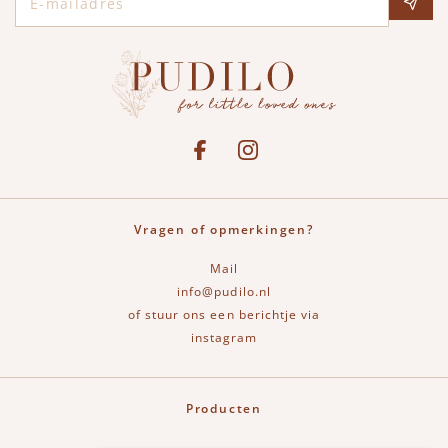
Social media
See our Facebook
Bekijk onze Instagram pagina
Vragen of opmerkingen?
Mail
info@pudilo.nl
of stuur ons een berichtje via
instagram
Producten