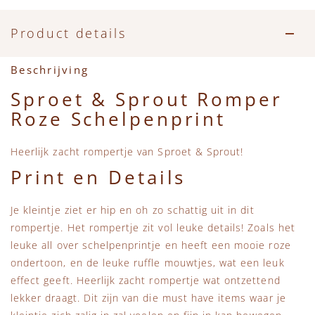
Accessoires
Zwemkleding
Speelgoed
MarMar Copenhagen
Product details
Zwemkleding
Feestkleding
Beren, Speendoekjes en Knuffeldoekjes
Mini Rodini
Beschrijving
Tassen
+1 in the family
Sproet & Sprout Romper
Roze Schelpenprint
Verzorgingsproducten
New Balance
Heerlijk zacht rompertje van Sproet & Sprout!
Beren
Piupiuchick
Print en Details
Play Up
Je kleintje ziet er hip en oh zo schattig uit in dit
rompertje. Het rompertje zit vol leuke details! Zoals het
Sproet & Sprout
leuke all over schelpenprintje en heeft een mooie roze
ondertoon, en de leuke ruffle mouwtjes, wat een leuk
Tiny Cottons
effect geeft. Heerlijk zacht rompertje wat ontzettend
lekker draagt. Dit zijn van die must have items waar je