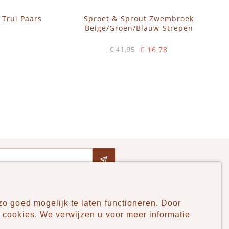
 Trui Paars
Sproet & Sprout Zwembroek
Beige/Groen/Blauw Strepen
€ 16,78
€ 41,95
Op voorraad
IN WINKELWAGEN
o goed mogelijk te laten functioneren. Door
Pudilo
 cookies. We verwijzen u voor meer informatie