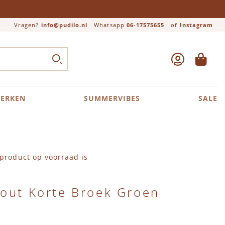
Vragen?
info@pudilo.nl
Whatsapp
06-17575655
of
Instagram
ACCOUNT
WINKEL
Close search
ZOEK
ERKEN
SUMMERVIBES
SALE
product op voorraad is
rout Korte Broek Groen