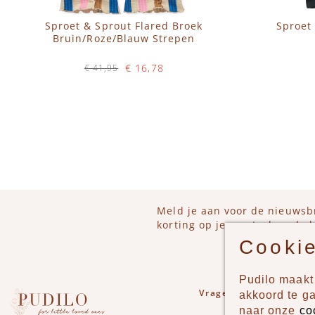
Sproet & Sprout Flared Broek
Sproet
Bruin/Roze/Blauw Strepen
€ 16,78
€ 41,95
Op voorraad
IN WINKELWAGEN
IN 
Meld je aan voor de nieuwsb
korting op je eerstvolgende b
Cookie
Pudilo maakt 
Vragen of opmerkinge
akkoord te g
naar onze
co