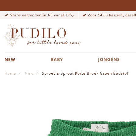
Gratis verzenden in NL vanaf €75,-
Voor 14:00 besteld, deze
NEW
BABY
JONGENS
Home
New
Sproet & Sprout Korte Broek Groen Badstof
Ga naar het einde van de afbeeldingen-gallerij