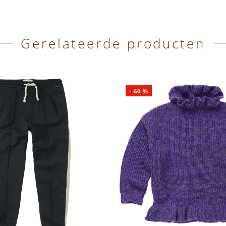
Gerelateerde producten
-
60
%