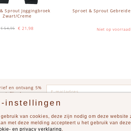
 & Sprout Joggingbroek
Sproet & Sprout Gebreide
Zwart/Creme
€ 21,98
€ 54,95
Niet op voorraad
Op voorraad
WINKELWAGEN
E-mailadres
rief en ontvang 5%
estelling!
-instellingen
gebruik van cookies, deze zijn nodig om deze website z
n?
Producten
aan met deze melding accepteert u het gebruik van deze
okie- en privacy verklaring
.