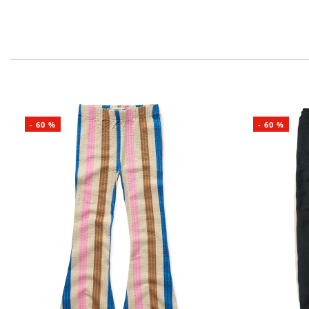
-
60
%
-
60
%