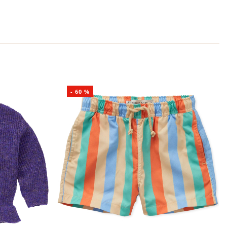
-
60
%