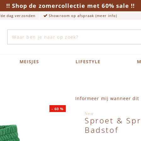
!! Shop de zomercollectie met 60% sale !!
lfde dag verzonden
Showroom op afspraak (meer info)
Zoek
MEISJES
LIFESTYLE
M
Informeer mij wanneer dit 
-
60
%
New
Sproet & Sp
Badstof