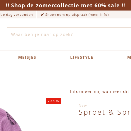
!! Shop de zomercollectie met 60% sale !!
lfde dag verzonden
Showroom op afspraak (meer info)
Zoek
MEISJES
LIFESTYLE
M
Informeer mij wanneer dit 
-
60
%
New
Sproet & Spr