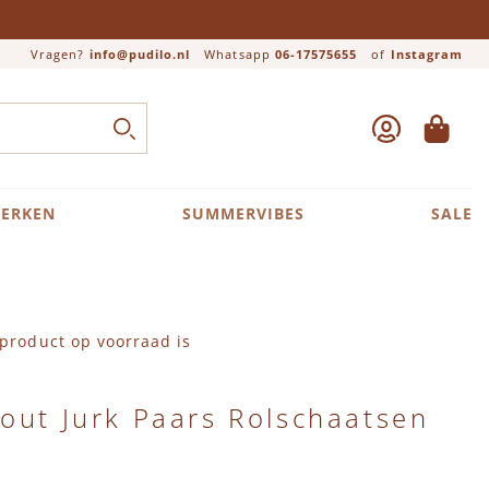
Vragen?
info@pudilo.nl
Whatsapp
06-17575655
of
Instagram
ACCOUNT
WINKEL
Close search
ZOEK
ERKEN
SUMMERVIBES
SALE
product op voorraad is
out Jurk Paars Rolschaatsen