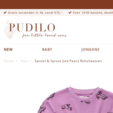
Gratis verzenden in NL vanaf €75,-
Voor 14:00 besteld, deze
NEW
BABY
JONGENS
Home
New
Sproet & Sprout Jurk Paars Rolschaatsen
Ga naar het einde van de afbeeldingen-gallerij