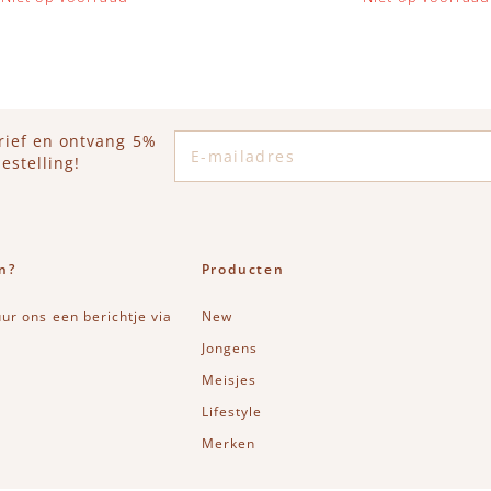
E-mailadres
rief en ontvang 5%
estelling!
n?
Producten
uur ons een berichtje via
New
Jongens
Meisjes
Lifestyle
Merken