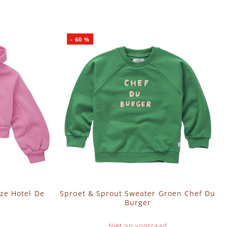
-
60
%
ze Hotel De
Sproet & Sprout Sweater Groen Chef Du
Burger
Niet op voorraad