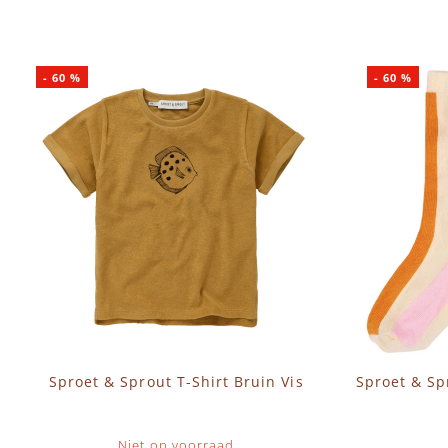
-
60
%
-
60
%
Sproet & Sprout T-Shirt Bruin Vis
Sproet & Sp
Niet op voorraad