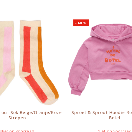
-
60
%
rout Sok Beige/Oranje/Roze
Sproet & Sprout Hoodie Ro
Strepen
Botel
Niet op voorraad
Niet op voorraad