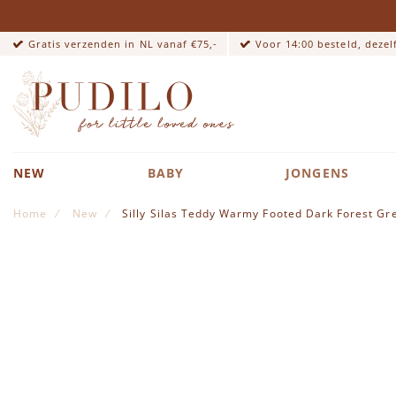
Gratis verzenden in NL vanaf €75,-
Voor 14:00 besteld, deze
NEW
BABY
JONGENS
Home
New
Silly Silas Teddy Warmy Footed Dark Forest Gr
Ga naar het einde van de afbeeldingen-gallerij