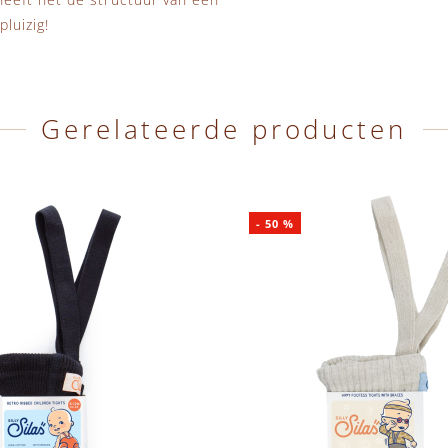
luizig!
Gerelateerde producten
-
50
%