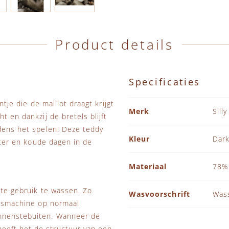
Product details
Specificaties
Specificaties
ntje die de maillot draagt krijgt
Merk
Silly
t en dankzij de bretels blijft
jdens het spelen! Deze teddy
Kleur
Dark
inter en koude dagen in de
Materiaal
78%
ste gebruik te wassen. Zo
Wasvoorschrift
Was
 wasmachine op normaal
innenstebuiten. Wanneer de
eeft het de structuur van een