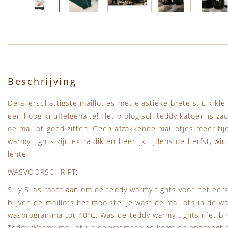
Ga naar het begin van de afbeeldingen-gallerij
Beschrijving
De allerschattigste maillotjes met elastieke bretels. Elk klei
een hoog knuffelgehalte! Het biologisch teddy katoen is zach
de maillot goed zitten. Geen afzakkende maillotjes meer ti
warmy tights zijn extra dik en heerlijk tijdens de herfst, w
lente.
WASVOORSCHRIFT:
Silly Silas raadt aan om de teddy warmy tights voor het eer
blijven de maillots het mooiste. Je wast de maillots in de
wasprogramma tot 40ºC. Was de teddy warmy tights níet b
Teddy Warmy maillot uit de wasmachine komt en opdroogt h