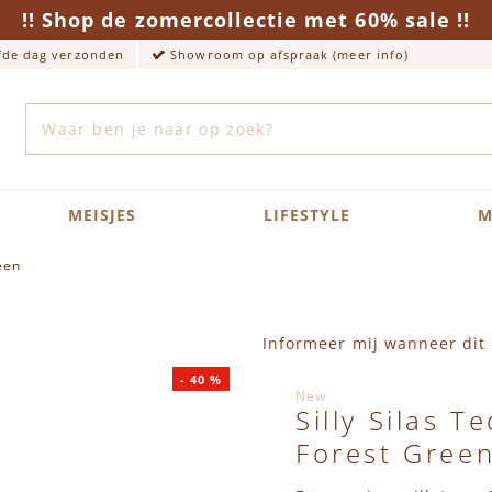
!! Shop de zomercollectie met 60% sale !!
lfde dag verzonden
Showroom op afspraak (meer info)
Zoek
MEISJES
LIFESTYLE
M
een
Informeer mij wanneer dit 
-
40
%
New
Silly Silas 
Forest Gree