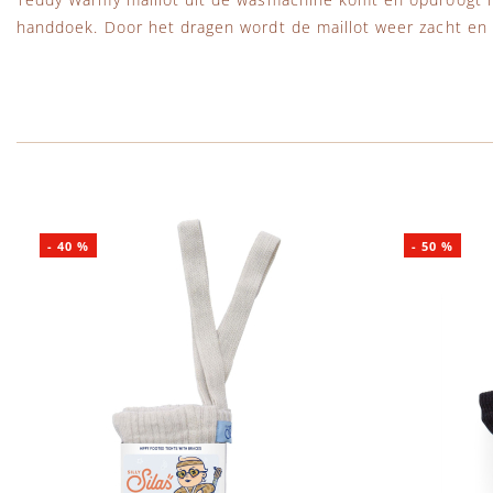
handdoek. Door het dragen wordt de maillot weer zacht en p
-
40
%
-
50
%