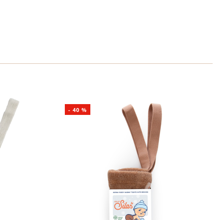
-
40
%