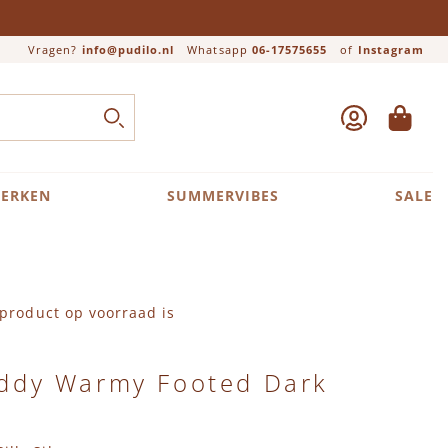
Vragen?
info@pudilo.nl
Whatsapp
06-17575655
of
Instagram
ACCOUNT
WINKEL
Close search
ZOEK
ERKEN
SUMMERVIBES
SALE
product op voorraad is
Teddy Warmy Footed Dark
n