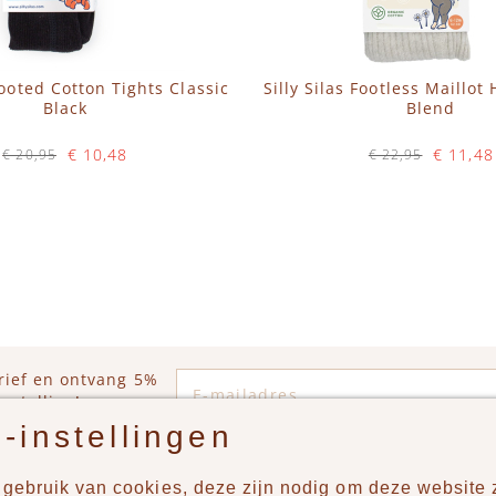
Footed Cotton Tights Classic
Silly Silas Footless Maillo
Black
Blend
€ 10,48
€ 11,48
€ 20,95
€ 22,95
Op voorraad
Op voorraad
WINKELWAGEN
IN WINKELWAGEN
E-mailadres
rief en ontvang 5%
estelling!
-instellingen
gebruik van cookies, deze zijn nodig om deze website z