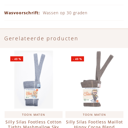
Wassen op 30 graden
Gerelateerde producten
-
40
%
-
40
%
TOON MATEN
TOON MATEN
Silly Silas Footless Cotton
Silly Silas Footless Maillot
Tights Mashmallow Sky
Hippy Cocoa Blend