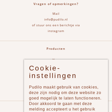
Vragen of opmerkingen?
Mail
info@pudilo.nl
of stuur ons een berichtje via
instagram
Producten
New
Cookie-
Jongens
instellingen
Meisjes
Lifestyle
Pudilo maakt gebruik van cookies,
Merken
deze zijn nodig om deze website zo
goed mogelijk te laten functioneren.
Door akkoord te gaan met deze
Pudilo
melding accepteert u het gebruik