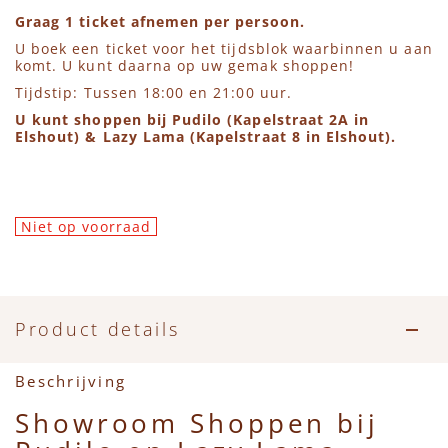
Accessoires
Zwemkleding
Speelgoed
MarMar Copenhagen
Graag 1 ticket afnemen per persoon.
U boek een ticket voor het tijdsblok waarbinnen u aan
Zwemkleding
Feestkleding
Beren, Speendoekjes en Knuffeldoekjes
Mini Rodini
komt. U kunt daarna op uw gemak shoppen!
Tijdstip: Tussen 18:00 en 21:00 uur.
Tassen
+1 in the family
U kunt shoppen bij Pudilo (Kapelstraat 2A in
Elshout) & Lazy Lama (Kapelstraat 8 in Elshout).
Verzorgingsproducten
New Balance
Beren
Piupiuchick
Niet op voorraad
Play Up
Product details
Sproet & Sprout
Beschrijving
Tiny Cottons
Showroom Shoppen bij