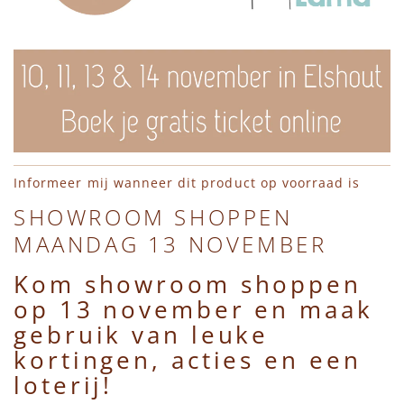
Leggings
Jassen
Shirts
Haaraccessoires
Charlie Petite
Truien
Bodywarmers
Jumpsuits
Hydrofieldoeken & Swaddles
Daily Brat
Vesten
Accessoires
Vesten
Interieur
En Fant
Shirts
Schoenen
Jassen
Petten, Mutsen, Sjaals & Wanten
Engel Natur
Ga naar het begin van de afbeeldingen-gallerij
Informeer mij wanneer dit product op voorraad is
SHOWROOM SHOPPEN
Jumpsuits
Regenlaarzen
Bodywarmers
Pudilo Cadeaubon
Émile et Ida
MAANDAG 13 NOVEMBER
Jassen
Zwemkleding
Accessoires
Regenlaarzen
HVID
Kom showroom shoppen
op 13 november en maak
Bodywarmers
Schoenen
Sieraden
Konges Slojd
gebruik van leuke
kortingen, acties en een
Schoenen
Regenlaarzen
Sloffen, Sokken & Maillots
Lil' Atelier
loterij!