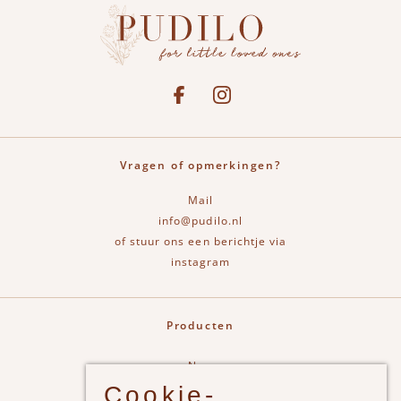
Social media
See our Facebook
Bekijk onze Instagram pagina
Vragen of opmerkingen?
Mail
info@pudilo.nl
of stuur ons een berichtje via
instagram
Producten
New
Cookie-
Jongens