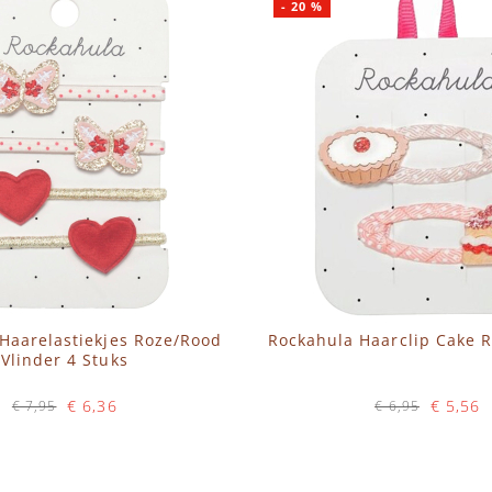
-
20
%
Haarelastiekjes Roze/Rood
Rockahula Haarclip Cake R
Vlinder 4 Stuks
€ 6,36
€ 5,56
€ 7,95
€ 6,95
Op voorraad
Op voorraad
WINKELWAGEN
IN WINKELWAGEN