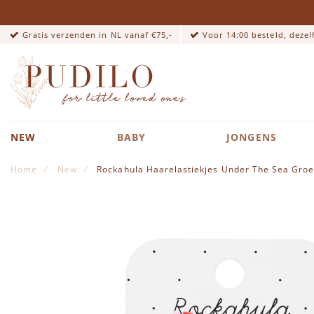
Gratis verzenden in NL vanaf €75,-
Voor 14:00 besteld, deze
NEW
BABY
JONGENS
Home
New
Rockahula Haarelastiekjes Under The Sea Gro
Ga naar het einde van de afbeeldingen-gallerij