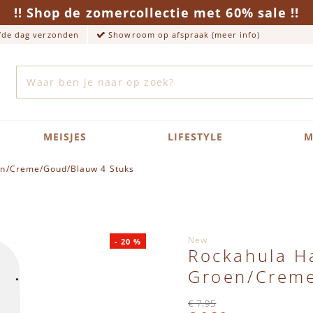
!! Shop de zomercollectie met 60% sale !!
lfde dag verzonden
Showroom op afspraak (meer info)
Zoek
MEISJES
LIFESTYLE
M
en/Creme/Goud/Blauw 4 Stuks
New
-
20
%
Rockahula Ha
Groen/Creme
€ 7,95