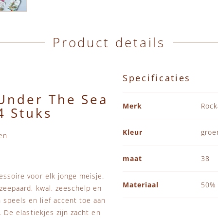
Product details
Specificaties
 Under The Sea
Specificaties
Merk
Rock
 Stuks
Kleur
groe
en
maat
38
essoire voor elk jonge meisje.
Materiaal
50% 
r zeepaard, kwal, zeeschelp en
 speels en lief accent toe aan
. De elastiekjes zijn zacht en