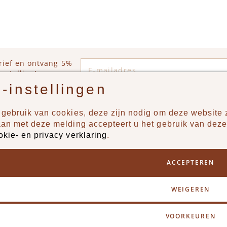
E-mailadres
rief en ontvang 5%
estelling!
-instellingen
gebruik van cookies, deze zijn nodig om deze website z
n?
Producten
aan met deze melding accepteert u het gebruik van deze
okie- en privacy verklaring
.
uur ons een berichtje via
New
Jongens
ACCEPTEREN
Meisjes
Lifestyle
WEIGEREN
Merken
VOORKEUREN