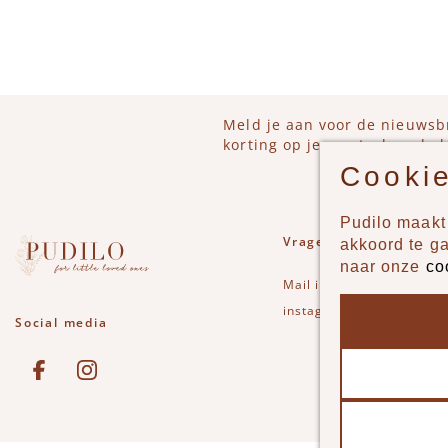
Meld je aan voor de nieuwsb
korting op je eerstvolgende b
Cookie
Pudilo maakt 
Vragen of opmerkinge
akkoord te g
naar onze
co
Mail
info@pudilo.nl
of st
instagram
Social media
See our Facebook
Bekijk onze Instagram pagina