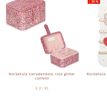
-
20
%
Rockahula sieradendoos roze glitter
Rockahula 
confetti
€ 21,95
Op voorraad
IN WINKELWAGEN
IN 