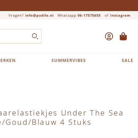
Vragen?
info@pudilo.nl
Whatsapp
06-17575655
of
Instagram
ACCOUNT
WINKEL
Close search
ZOEK
ERKEN
SUMMERVIBES
SALE
arelastiekjes Under The Sea
/Goud/Blauw 4 Stuks