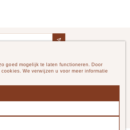
o goed mogelijk te laten functioneren. Door
Pudilo
 cookies. We verwijzen u voor meer informatie
Over ons
Algemene voorwaarden
Betaalmethodes
Verzenden en betalen
Klantenservice - Ruilen & Retourneren