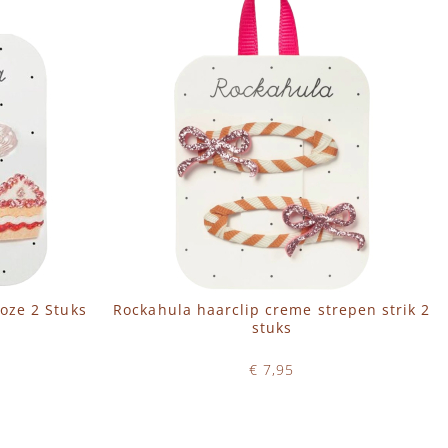
oze 2 Stuks
Rockahula haarclip creme strepen strik 2
stuks
€ 7,95
Op voorraad
IN WINKELWAGEN