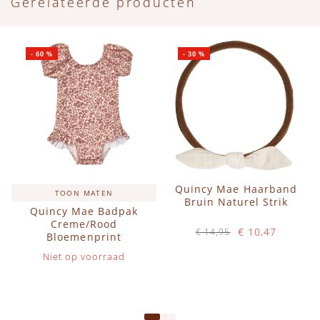
Gerelateerde producten
-
60
%
-
30
%
Quincy Mae Haarband
TOON MATEN
Bruin Naturel Strik
Quincy Mae Badpak
Creme/Rood
€ 10,47
€ 14,95
Bloemenprint
Op voorraad
Niet op voorraad
IN WINKELWAGEN