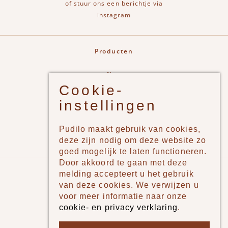
of stuur ons een berichtje via
instagram
Producten
New
Cookie-
Jongens
instellingen
Meisjes
Lifestyle
Pudilo maakt gebruik van cookies,
Merken
deze zijn nodig om deze website zo
goed mogelijk te laten functioneren.
Door akkoord te gaan met deze
Pudilo
melding accepteert u het gebruik
van deze cookies. We verwijzen u
Over ons
voor meer informatie naar onze
cookie- en privacy verklaring
.
Algemene voorwaarden