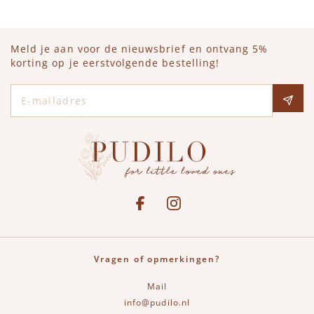
Meld je aan voor de nieuwsbrief en ontvang 5%
korting op je eerstvolgende bestelling!
E-mailadres
Social media
See our Facebook
Bekijk onze Instagram pagina
Vragen of opmerkingen?
Mail
info@pudilo.nl