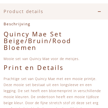
Accessoires
Zwemkleding
Speelgoed
MarMar Copenhagen
Product details
Zwemkleding
Feestkleding
Beren, Speendoekjes en Knuffeldoekjes
Mini Rodini
Beschrijving
Tassen
+1 in the family
Quincy Mae Set
Beige/Bruin/Rood
Verzorgingsproducten
New Balance
Bloemen
Beren
Piupiuchick
Mooie set van Quincy Mae voor de meisjes.
Print en Details
Play Up
Prachtige set van Quincy Mae met een mooie printje.
Sproet & Sprout
Deze mooie set bestaat uit een longsleeve en een
legging. De set heeft een bloemenprint in verschillende
Tiny Cottons
mooie kleuren. De ondertoon heeft een mooie tijdloze
beige kleur. Door de fijne stretch stof zit deze set erg