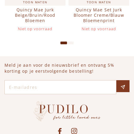
TOON MATEN
TOON MATEN
Quincy Mae Jurk
Quincy Mae Set Jurk
Beige/Bruin/Rood
Bloomer Creme/Blauw
Bloemen
Bloemenprint
Niet op voorraad
Niet op voorraad
Meld je aan voor de nieuwsbrief en ontvang 5%
korting op je eerstvolgende bestelling!
E-mailadres
Social media
See our Facebook
Bekijk onze Instagram pagina