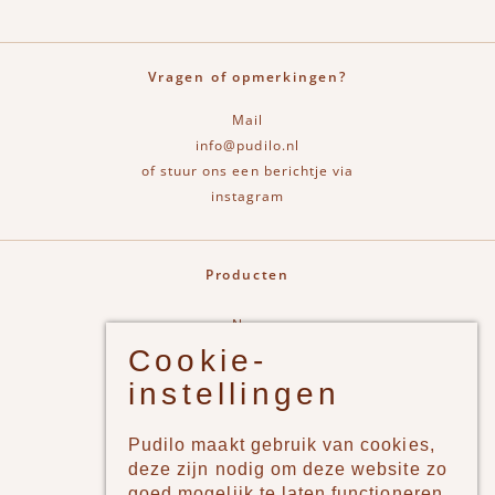
Vragen of opmerkingen?
Mail
info@pudilo.nl
of stuur ons een berichtje via
instagram
Producten
New
Cookie-
Jongens
instellingen
Meisjes
Lifestyle
Pudilo maakt gebruik van cookies,
Merken
deze zijn nodig om deze website zo
goed mogelijk te laten functioneren.