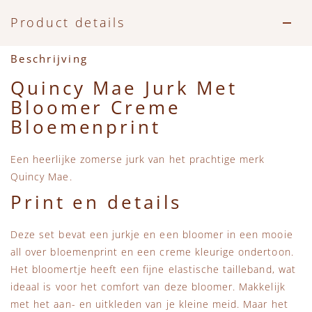
Accessoires
Zwemkleding
Speelgoed
MarMar Copenhagen
Product details
Zwemkleding
Feestkleding
Beren, Speendoekjes en Knuffeldoekjes
Mini Rodini
Beschrijving
Tassen
+1 in the family
Quincy Mae Jurk Met
Bloomer Creme
Verzorgingsproducten
New Balance
Bloemenprint
Beren
Piupiuchick
Een heerlijke zomerse jurk van het prachtige merk
Quincy Mae.
Play Up
Print en details
Sproet & Sprout
Deze set bevat een jurkje en een bloomer in een mooie
all over bloemenprint en een creme kleurige ondertoon.
Het bloomertje heeft een fijne elastische tailleband, wat
Tiny Cottons
ideaal is voor het comfort van deze bloomer. Makkelijk
met het aan- en uitkleden van je kleine meid. Maar het