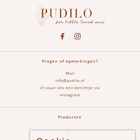
Social media
See our Facebook
Bekijk onze Instagram pagina
Vragen of opmerkingen?
Mail
info@pudilo.nl
of stuur ons een berichtje via
instagram
Producten
New