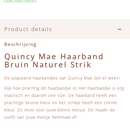
Accessoires
Zwemkleding
Speelgoed
MarMar Copenhagen
Zwemkleding
Feestkleding
Beren, Speendoekjes en Knuffeldoekjes
Mini Rodini
Product details
Tassen
+1 in the family
Beschrijving
Verzorgingsproducten
New Balance
Quincy Mae Haarband
Bruin Naturel Strik
Beren
Piupiuchick
De populaire haarbandjes van Quincy Mae zijn er weer!
Play Up
Kijk hoe prachtig dit haarbandje is! Het haarbandje is erg
elastisch en daarom one size. De haarband heeft een
Sproet & Sprout
prachtige bruine kleur en het strikje heeft een creme
kleur. Zo mooi voor jouw kleine meisje. Dit maakt de
Tiny Cottons
outfit van jouw meisje helemaal af!