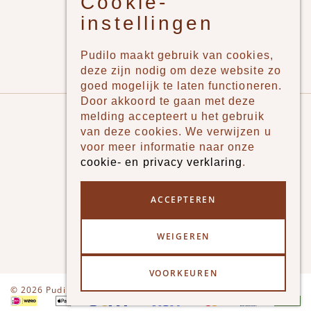
Cookie-
Jongens
instellingen
Meisjes
Lifestyle
Pudilo maakt gebruik van cookies,
Merken
deze zijn nodig om deze website zo
goed mogelijk te laten functioneren.
Door akkoord te gaan met deze
Pudilo
melding accepteert u het gebruik
van deze cookies. We verwijzen u
Over ons
voor meer informatie naar onze
cookie- en privacy verklaring
.
Algemene voorwaarden
Betaalmethodes
ACCEPTEREN
Verzenden en betalen
WEIGEREN
Klantenservice - Ruilen & Retourneren
VOORKEUREN
Disclaimer
Privacy
© 2026 Pudilo